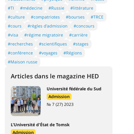
#TI
#médecine
#Russie
#littérature
#culture
#compatriotes
#bourses
#TRCE
#cours
#règles d'admission
#concours
#visa
#régime migratoire
#carrière
#recherches
#scientifiques
#stages
#conférence
#voyages
#Régions
#Maison russe
Articles dans le magazine HED
Université fédérale du Sud
Admission
№ 7 (27) 2023
L’Université d'État de Tomsk
Admission