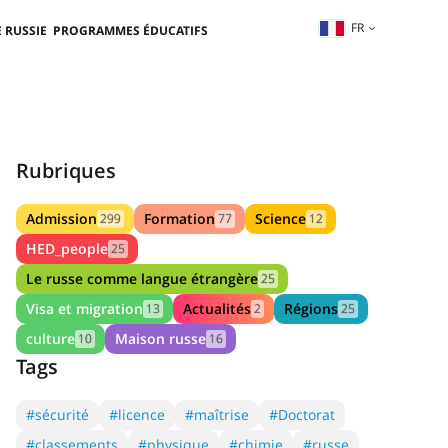
FR
 RUSSIE
PROGRAMMES ÉDUCATIFS
Rubriques
Admission
Formation
Science
299
77
12
HED_people
25
Le russe comme langue étrangère
25
Visa et migration
Actualités
Régions
13
2
25
culture
Maison russe
10
16
Tags
#sécurité
#licence
#maîtrise
#Doctorat
#classements
#physique
#chimie
#russe