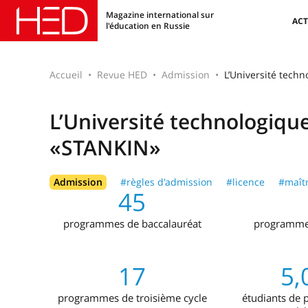
Magazine international sur
ACT
l'éducation en Russie
Accueil
Revue HED
Admission
L’Université tech
L’Université technologiqu
«STANKIN»
Admission
#règles d'admission
#licence
#maîtr
45
programmes de baccalauréat
programme d
17
5,
programmes de troisième cycle
étudiants de 