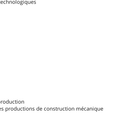
technologiques
production
es productions de construction mécanique