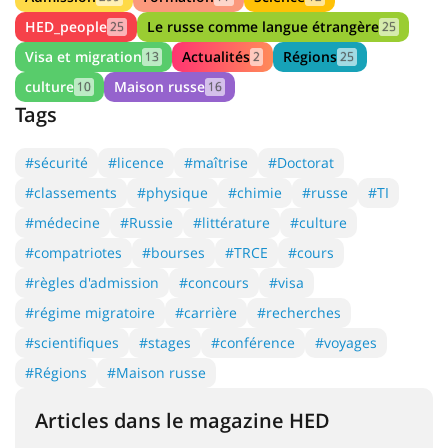
HED_people
Le russe comme langue étrangère
25
25
Visa et migration
Actualités
Régions
13
2
25
culture
Maison russe
10
16
Tags
#sécurité
#licence
#maîtrise
#Doctorat
#classements
#physique
#chimie
#russe
#TI
#médecine
#Russie
#littérature
#culture
#compatriotes
#bourses
#TRCE
#cours
#règles d'admission
#concours
#visa
#régime migratoire
#carrière
#recherches
#scientifiques
#stages
#conférence
#voyages
#Régions
#Maison russe
Articles dans le magazine HED