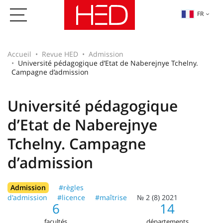
FR
Accueil
Revue HED
Admission
Université pédagogique d’Etat de Naberejnye Tchelny.
Campagne d’admission
Université pédagogique
d’Etat de Naberejnye
Tchelny. Campagne
d’admission
Admission
#règles
d'admission
#licence
#maîtrise
№ 2 (8) 2021
6
14
facultés
départements