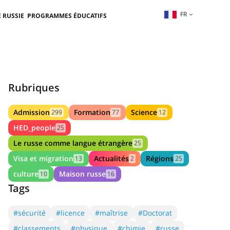
FR
 RUSSIE
PROGRAMMES ÉDUCATIFS
Rubriques
Admission
Formation
Science
299
77
12
HED_people
25
Le russe comme langue étrangère
25
Visa et migration
Actualités
Régions
13
2
25
culture
Maison russe
10
16
Tags
#sécurité
#licence
#maîtrise
#Doctorat
#classements
#physique
#chimie
#russe