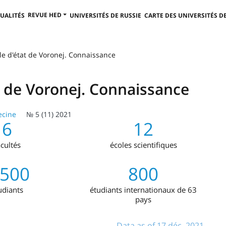
REVUE HED
UALITÉS
UNIVERSITÉS DE RUSSIE
CARTE DES UNIVERSITÉS DE
le d'état de Voronej. Connaissance
t de Voronej. Connaissance
cine
№ 5 (11) 2021
6
12
acultés
écoles scientifiques
,500
800
udiants
étudiants internationaux de 63
pays
Data as of 17 déc. 2021