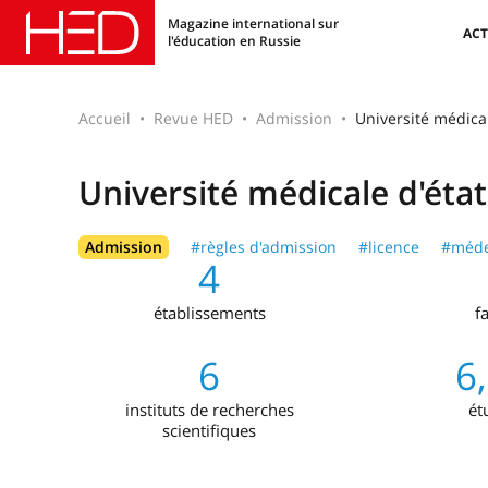
Magazine international sur
ACT
l'éducation en Russie
Accueil
Revue HED
Admission
Université médica
Université médicale d'éta
Admission
#règles d'admission
#licence
#méde
4
établissements
f
6
6
instituts de recherches
ét
scientifiques