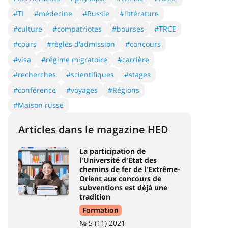
#TI
#médecine
#Russie
#littérature
#culture
#compatriotes
#bourses
#TRCE
#cours
#règles d'admission
#concours
#visa
#régime migratoire
#carrière
#recherches
#scientifiques
#stages
#conférence
#voyages
#Régions
#Maison russe
Articles dans le magazine HED
La participation de
l'Université d'Etat des
chemins de fer de l'Extrême-
Orient aux concours de
subventions est déjà une
tradition
Formation
№ 5 (11) 2021