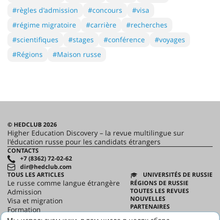
#règles d'admission
#concours
#visa
#régime migratoire
#carrière
#recherches
#scientifiques
#stages
#conférence
#voyages
#Régions
#Maison russe
© HEDCLUB 2026
Higher Education Discovery – la revue multilingue sur
l'éducation russe pour les candidats étrangers
CONTACTS
+7 (8362) 72-02-62
dir@hedclub.com
TOUS LES ARTICLES
UNIVERSITÉS DE RUSSIE
Le russe comme langue étrangère
RÉGIONS DE RUSSIE
TOUTES LES REVUES
Admission
NOUVELLES
Visa et migration
PARTENAIRES
Formation
CONTRAT D'UTILISATION
Science