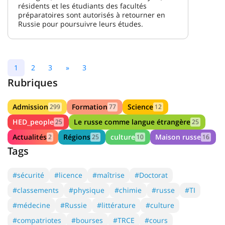
résidents et les étudiants des facultés
préparatoires sont autorisés à retourner en
Russie pour poursuivre leurs études.
1
2
3
»
3
Rubriques
Admission
Formation
Science
299
77
12
HED_people
Le russe comme langue étrangère
25
25
Actualités
Régions
culture
Maison russe
2
25
10
16
Tags
#sécurité
#licence
#maîtrise
#Doctorat
#classements
#physique
#chimie
#russe
#TI
#médecine
#Russie
#littérature
#culture
#compatriotes
#bourses
#TRCE
#cours