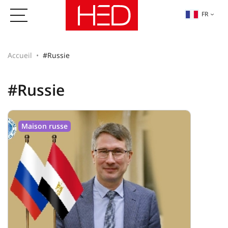
FR
Accueil
#Russie
#Russie
Maison russe