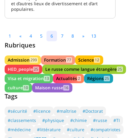
et d’autres lieux de divertissement et d’art
populaires.
1
«
4
5
6
7
8
»
13
Rubriques
Admission
Formation
Science
299
77
12
HED_people
Le russe comme langue étrangère
25
25
Visa et migration
Actualités
Régions
13
2
25
culture
Maison russe
10
16
Tags
#sécurité
#licence
#maîtrise
#Doctorat
#classements
#physique
#chimie
#russe
#TI
#médecine
#littérature
#culture
#compatriotes