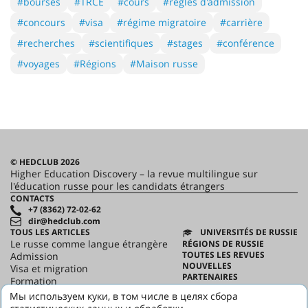
#bourses
#TRCE
#cours
#règles d'admission
#concours
#visa
#régime migratoire
#carrière
#recherches
#scientifiques
#stages
#conférence
#voyages
#Régions
#Maison russe
© HEDCLUB 2026
Higher Education Discovery – la revue multilingue sur
l'éducation russe pour les candidats étrangers
CONTACTS
+7 (8362) 72-02-62
dir@hedclub.com
TOUS LES ARTICLES
UNIVERSITÉS DE RUSSIE
Le russe comme langue étrangère
RÉGIONS DE RUSSIE
TOUTES LES REVUES
Admission
NOUVELLES
Visa et migration
PARTENAIRES
Formation
CONTRAT D'UTILISATION
Science
Мы используем куки, в том числе в целях сбора
CONFIDENTIALITÉ
HED_people