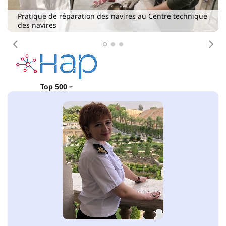
es navires au Centre technique
Antécédent
Pro
Top 500