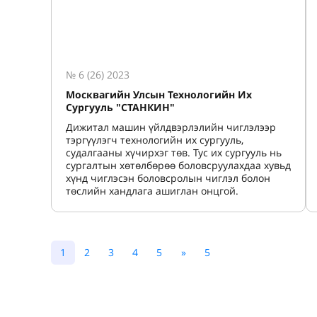
№ 6 (26) 2023
Москвагийн Улсын Технологийн Их
Сургууль "СТАНКИН"
Дижитал машин үйлдвэрлэлийн чиглэлээр
тэргүүлэгч технологийн их сургууль,
судалгааны хүчирхэг төв. Тус их сургууль нь
сургалтын хөтөлбөрөө боловсруулахдаа хувьд
хүнд чиглэсэн боловсролын чиглэл болон
төслийн хандлага ашиглан онцгой.
1
2
3
4
5
»
5