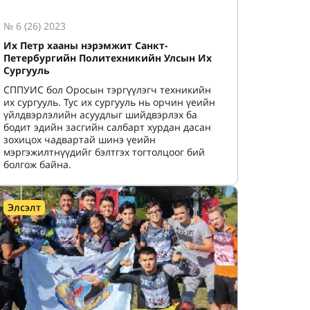
№ 6 (26) 2023
Их Петр хааны нэрэмжит Санкт-
Петербургийн Политехникийн Улсын Их
Сургууль
СППУИС бол Оросын тэргүүлэгч техникийн
их сургууль. Тус их сургууль нь орчин үеийн
үйлдвэрлэлийн асуудлыг шийдвэрлэх ба
бодит эдийн засгийн салбарт хурдан дасан
зохицох чадвартай шинэ үеийн
мэргэжилтнүүдийг бэлтгэх тогтолцоог бий
болгож байна.
Элсэлт