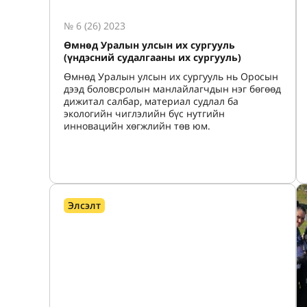
№ 6 (26) 2023
Өмнөд Уралын улсын их сургууль
(үндэсний судалгааны их сургууль)
Өмнөд Уралын улсын их сургууль нь Оросын
дээд боловсролын манлайлагчдын нэг бөгөөд
дижитал салбар, материал судлал ба
экологийн чиглэлийн бүс нутгийн
инновацийн хөгжлийн төв юм.
Элсэлт