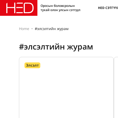
Оросын боловсролын
HED СЭТГҮҮ
тухай олон улсын сэтгүүл
Home
#элсэлтийн журам
#элсэлтийн журам
Элсэлт