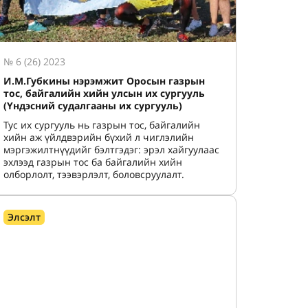
№ 6 (26) 2023
И.М.Губкины нэрэмжит Оросын газрын
тос, байгалийн хийн улсын их сургууль
(Үндэсний судалгааны их сургууль)
Тус их сургууль нь газрын тос, байгалийн
хийн аж үйлдвэрийн бүхий л чиглэлийн
мэргэжилтнүүдийг бэлтгэдэг: эрэл хайгуулаас
эхлээд газрын тос ба байгалийн хийн
олборлолт, тээвэрлэлт, боловсруулалт.
Элсэлт