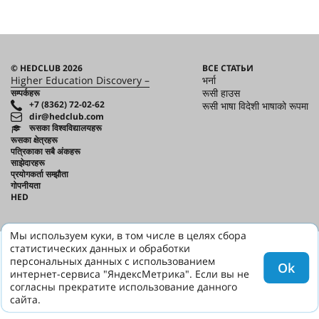
© HEDCLUB 2026
ВСЕ СТАТЬИ
Higher Education Discovery –
भर्ना
रूसी हाउस
सम्पर्कहरू
+7 (8362) 72-02-62
रूसी भाषा विदेशी भाषाको रूपमा
dir@hedclub.com
रूसका विश्वविद्यालयहरू
रूसका क्षेत्रहरू
पत्रिकाका सबै अंकहरू
साझेदारहरू
प्रयोगकर्ता सम्झौता
गोपनीयता
HED
Мы используем куки, в том числе в целях сбора
статистических данных и обработки
персональных данных с использованием
Ok
интернет-сервиса "ЯндексМетрика". Если вы не
согласны прекратите использование данного
сайта.