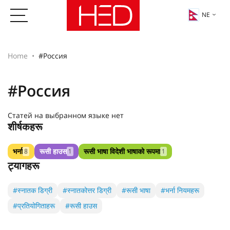
NE
Home
#Россия
#Россия
Статей на выбранном языке нет
शीर्षकहरू
भर्ना
रूसी हाउस
रूसी भाषा विदेशी भाषाको रूपमा
8
1
1
ट्यागहरू
#स्नातक डिग्री
#स्नातकोत्तर डिग्री
#रूसी भाषा
#भर्ना नियमहरू
#प्रतियोगिताहरू
#रूसी हाउस