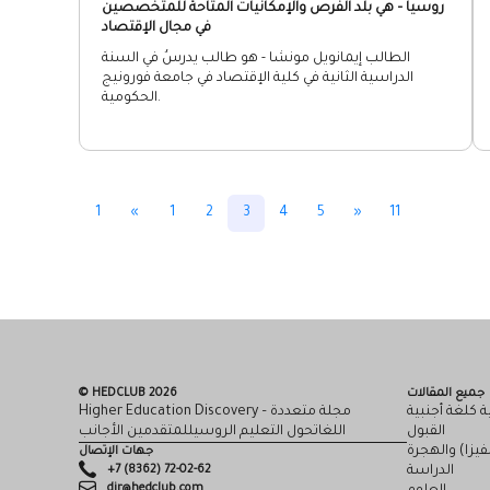
روسيا – هي بلد الفرص والإمكانيات المتاحة للمتخصصين
في مجال الإقتصاد
الطالب إيمانويل مونشا - هو طالب يدرسُ في السنة
الدراسية الثانية في كلية الإقتصاد في جامعة فورونيج
الحكومية.
1
«
1
2
3
4
5
»
11
جميع المقالات
© HEDCLUB 2026
ة كلغة أجنبية
Higher Education Discovery – مجلة متعددة
القبول
اللغاتحول التعليم الروسيللمتقدمين الأجانب
لفيزا) والهجرة
جهات الإتصال
+7 (8362) 72-02-62
الدراسة
dir@hedclub.com