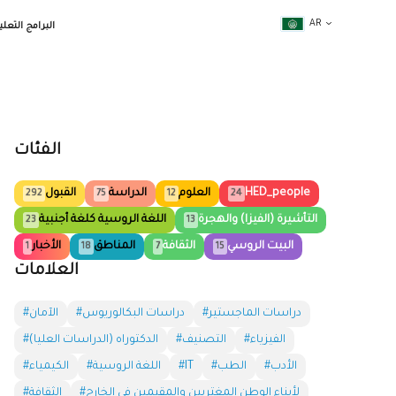
AR
البرامج التعلي
الفئات
HED_people
العلوم
الدراسة
القبول
292
75
12
24
التأشيرة (الفيزا) والهجرة
اللغة الروسية كلغة أجنبية
23
13
البيت الروسي
الثقافة
المناطق
الأخبار
1
18
7
15
العلامات
#دراسات الماجستير
#دراسات البكالوريوس
#الآمان
#الفيزياء
#التصنيف
#الدكتوراه (الدراسات العليا)
#الأدب
#الطب
#IT
#اللغة الروسية
#الكيمياء
#لأبناء الوطن المغتربين والمقيمين في الخارج
#الثقافة