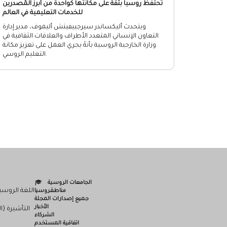
تحتفظ روسيا بثقة على مكانتها كواحدة من أبرز المُصدرين
للخدمات التعليمية في العالم
ويتحدث أليكساندر سيرجييفيتش أليموف، مدير إدارة
التعاون الإنساني المتعدد الأطراف والعلاقات الثقافية في
وزارة الخارجية الروسية بأنهُ يجري العمل على تعزيز مكانة
التعليم الروسي.
الجامعات الروسية
اللغة الروسي
مناطقروسيا
جميع إصدارات المجلة
الأخبار
التأشيرة (ا
الشركاء
اتفاقية المستخدم