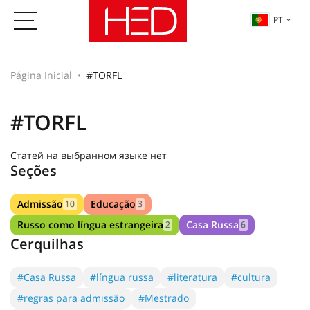
PT
Página Inicial
#TORFL
#TORFL
Статей на выбранном языке нет
Seções
Admissão
Educação
10
3
Russo como língua estrangeira
Casa Russa
2
6
Cerquilhas
#Casa Russa
#língua russa
#literatura
#cultura
#regras para admissão
#Mestrado