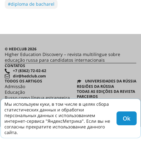
#diploma de bacharel
© HEDCLUB 2026
Higher Education Discovery – revista multilíngue sobre
educação russa para candidatos internacionais
CONTATOS
+7 (8362) 72-02-62
dir@hedclub.com
TODOS OS ARTIGOS
UNIVERSIDADES DA RÚSSIA
Admissão
REGIÕES DA RÚSSIA
TODAS AS EDIÇÕES DA REVISTA
Educação
PARCEIROS
Russo como língua estrangeira
CONTRATO DO USUÁRIO
Casa Russa
Мы используем куки, в том числе в целях сбора
CONFIDENCIALIDADE
статистических данных и обработки
HED
персональных данных с использованием
Ok
интернет-сервиса "ЯндексМетрика". Если вы не
согласны прекратите использование данного
сайта.