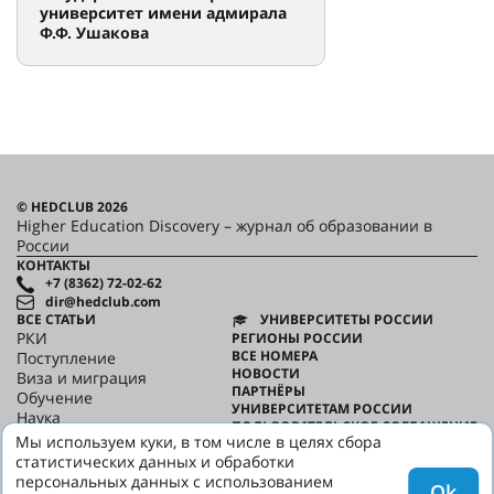
университет имени адмирала
Ф.Ф. Ушакова
© HEDCLUB 2026
Higher Education Discovery – журнал об образовании в
России
КОНТАКТЫ
+7 (8362) 72-02-62
dir@hedclub.com
ВСЕ СТАТЬИ
УНИВЕРСИТЕТЫ РОССИИ
РКИ
РЕГИОНЫ РОССИИ
ВСЕ НОМЕРА
Поступление
НОВОСТИ
Виза и миграция
ПАРТНЁРЫ
Обучение
УНИВЕРСИТЕТАМ РОССИИ
Наука
ПОЛЬЗОВАТЕЛЬСКОЕ СОГЛАШЕНИЕ
HED_people
Мы используем куки, в том числе в целях сбора
КОНФИДЕНЦИАЛЬНОСТЬ
Русский дом
статистических данных и обработки
О HED
Регионы
персональных данных с использованием
Ok