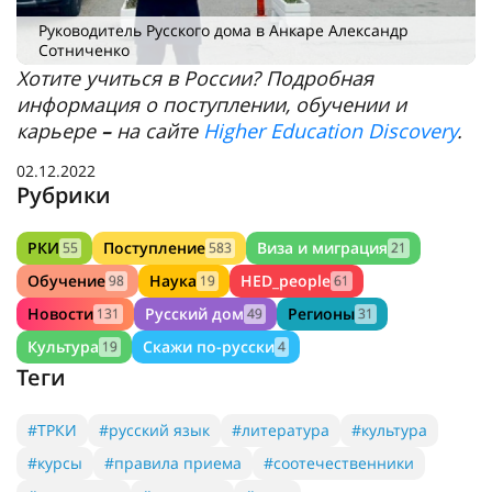
Руководитель Русского дома в Анкаре Александр
Сотниченко
Хотите учиться в России? Подробная
информация о поступлении, обучении и
карьере
–
на сайте
Higher Education Discovery
.
02.12.2022
Рубрики
РКИ
Поступление
Виза и миграция
55
583
21
Обучение
Наука
HED_people
98
19
61
Новости
Русский дом
Регионы
131
49
31
Культура
Скажи по-русски
19
4
Теги
#ТРКИ
#русский язык
#литература
#культура
#курсы
#правила приема
#соотечественники