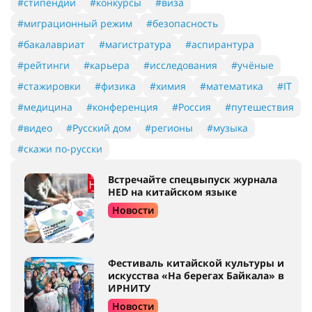
#стипендии
#конкурсы
#виза
#миграционный режим
#безопасность
#бакалавриат
#магистратура
#аспирантура
#рейтинги
#карьера
#исследования
#учёные
#стажировки
#физика
#химия
#математика
#IT
#медицина
#конференция
#Россия
#путешествия
#видео
#Русский дом
#регионы
#музыка
#скажи по-русски
Встречайте спецвыпуск журнала
HED на китайском языке
Новости
Фестиваль китайской культуры и
искусства «На берегах Байкала» в
ИРНИТУ
Новости