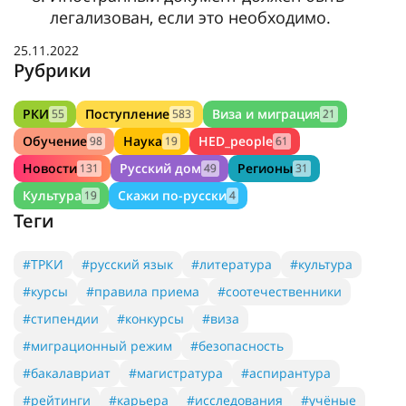
легализован, если это необходимо.
25.11.2022
Рубрики
РКИ
Поступление
Виза и миграция
55
583
21
Обучение
Наука
HED_people
98
19
61
Новости
Русский дом
Регионы
131
49
31
Культура
Скажи по-русски
19
4
Теги
#ТРКИ
#русский язык
#литература
#культура
#курсы
#правила приема
#соотечественники
#стипендии
#конкурсы
#виза
#миграционный режим
#безопасность
#бакалавриат
#магистратура
#аспирантура
#рейтинги
#карьера
#исследования
#учёные