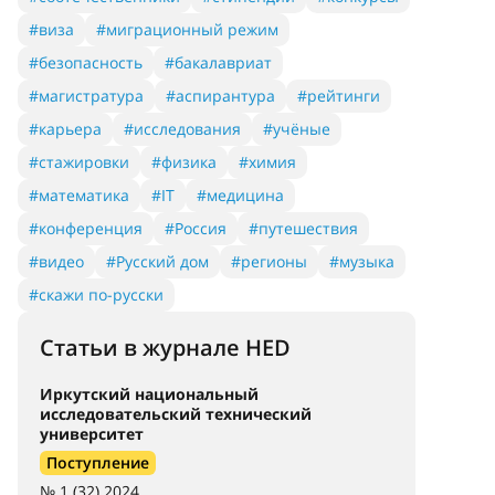
#виза
#миграционный режим
#безопасность
#бакалавриат
#магистратура
#аспирантура
#рейтинги
#карьера
#исследования
#учёные
#стажировки
#физика
#химия
#математика
#IT
#медицина
#конференция
#Россия
#путешествия
#видео
#Русский дом
#регионы
#музыка
#скажи по-русски
Статьи в журнале HED
Иркутский национальный
исследовательский технический
университет
Поступление
№ 1 (32) 2024