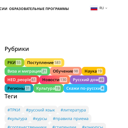
RU
ССИИ
ОБРАЗОВАТЕЛЬНЫЕ ПРОГРАММЫ
Рубрики
РКИ
Поступление
55
583
Виза и миграция
Обучение
Наука
21
98
19
HED_people
Новости
Русский дом
61
130
49
Регионы
Культура
Скажи по-русски
31
19
4
Теги
#ТРКИ
#русский язык
#литература
#культура
#курсы
#правила приема
#соотечественники
#стипендии
#конкурсы