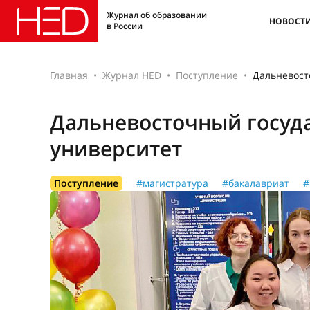
Журнал об образовании
НОВОСТ
в России
Главная
Журнал HED
Поступление
Дальневост
Дальневосточный госуд
университет
Поступление
#магистратура
#бакалавриат
#