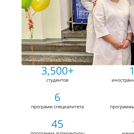
3,500+
студентов
иностран
6
программ специалитета
программы
45
программа аспирантуры
науч