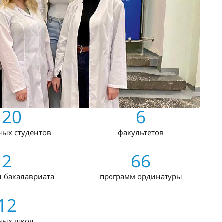
120
6
ных студентов
факультетов
2
66
 бакалавриата
программ ординатуры
12
ных школ