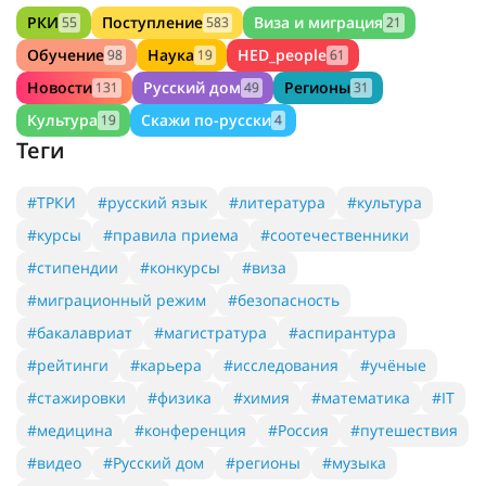
РКИ
Поступление
Виза и миграция
55
583
21
Обучение
Наука
HED_people
98
19
61
Новости
Русский дом
Регионы
131
49
31
Культура
Скажи по-русски
19
4
Теги
#ТРКИ
#русский язык
#литература
#культура
#курсы
#правила приема
#соотечественники
#стипендии
#конкурсы
#виза
#миграционный режим
#безопасность
#бакалавриат
#магистратура
#аспирантура
#рейтинги
#карьера
#исследования
#учёные
#стажировки
#физика
#химия
#математика
#IT
#медицина
#конференция
#Россия
#путешествия
#видео
#Русский дом
#регионы
#музыка