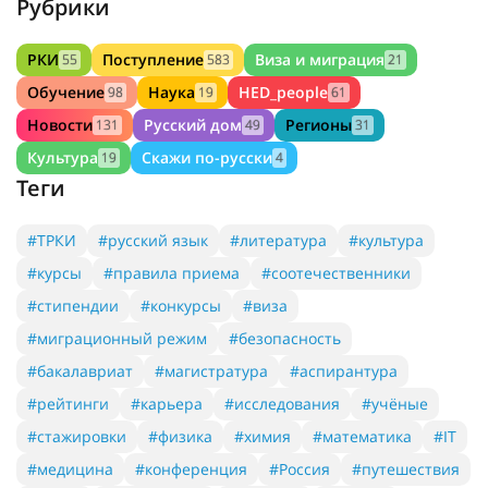
pixabay.com
Предыдущее
Сл
Больше историй успеха на
нашем сайте
17.12.2021
Рубрики
РКИ
Поступление
Виза и миграция
55
583
21
Обучение
Наука
HED_people
98
19
61
Новости
Русский дом
Регионы
131
49
31
Культура
Скажи по-русски
19
4
Теги
#ТРКИ
#русский язык
#литература
#культура