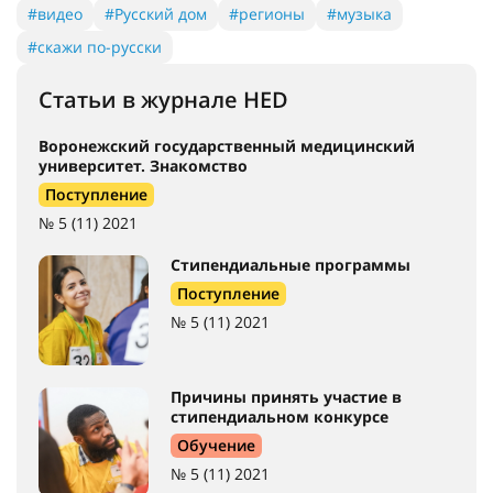
#курсы
#правила приема
#соотечественники
#стипендии
#конкурсы
#виза
#миграционный режим
#безопасность
#бакалавриат
#магистратура
#аспирантура
#рейтинги
#карьера
#исследования
#учёные
#стажировки
#физика
#химия
#математика
#IT
#медицина
#конференция
#Россия
#путешествия
#видео
#Русский дом
#регионы
#музыка
#скажи по-русски
Статьи в журнале HED
Воронежский государственный медицинский
университет. Знакомство
Поступление
№ 5 (11) 2021