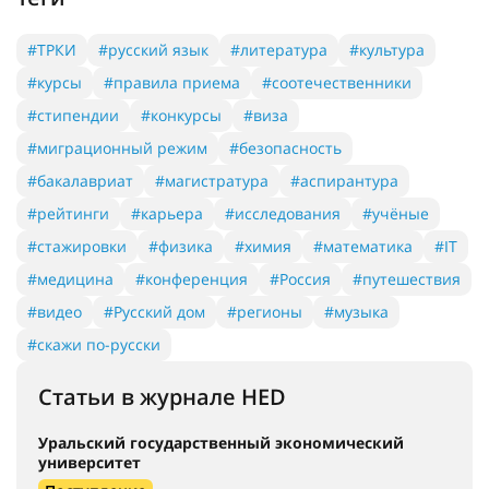
#ТРКИ
#русский язык
#литература
#культура
#курсы
#правила приема
#соотечественники
#стипендии
#конкурсы
#виза
#миграционный режим
#безопасность
#бакалавриат
#магистратура
#аспирантура
#рейтинги
#карьера
#исследования
#учёные
#стажировки
#физика
#химия
#математика
#IT
#медицина
#конференция
#Россия
#путешествия
#видео
#Русский дом
#регионы
#музыка
#скажи по-русски
Статьи в журнале HED
Уральский государственный экономический
университет