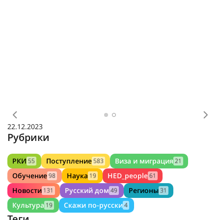
Предыдущее
Сл
22.12.2023
Рубрики
РКИ
Поступление
Виза и миграция
55
583
21
Обучение
Наука
HED_people
98
19
61
Новости
Русский дом
Регионы
131
49
31
Культура
Скажи по-русски
19
4
Теги