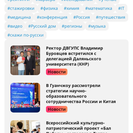
#стажировки
#физика
#химия
#математика
#IT
#медицина
#конференция
#Россия
#путешествия
#видео
#Русский дом
#регионы
#музыка
#скажи по-русски
Ректор ДВГУПС Владимир
Буровцев встретился с
делегацией Даляньского
университета (КНР)
Новости
В Гуанчжоу рассмотрели
стратегии научно-
образовательного
сотрудничества России и Китая
Новости
Всероссийский культурно-
патриотический проект «Бал