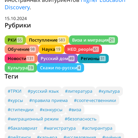
Discovery
.
15.10.2024
Рубрики
РКИ
Поступление
Виза и миграция
55
583
21
Обучение
Наука
HED_people
98
19
61
Новости
Русский дом
Регионы
131
49
31
Культура
Скажи по-русски
19
4
Теги
#ТРКИ
#русский язык
#литература
#культура
#курсы
#правила приема
#соотечественники
#стипендии
#конкурсы
#виза
#миграционный режим
#безопасность
#бакалавриат
#магистратура
#аспирантура
#рейтинги
#карьера
#исследования
#учёные