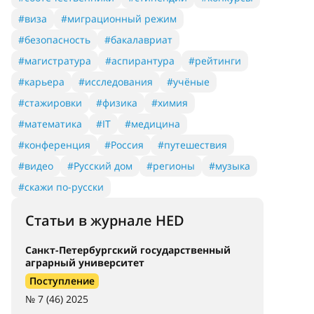
#виза
#миграционный режим
#безопасность
#бакалавриат
#магистратура
#аспирантура
#рейтинги
#карьера
#исследования
#учёные
#стажировки
#физика
#химия
#математика
#IT
#медицина
#конференция
#Россия
#путешествия
#видео
#Русский дом
#регионы
#музыка
#скажи по-русски
Статьи в журнале HED
Санкт-Петербургский государственный
аграрный университет
Поступление
№ 7 (46) 2025