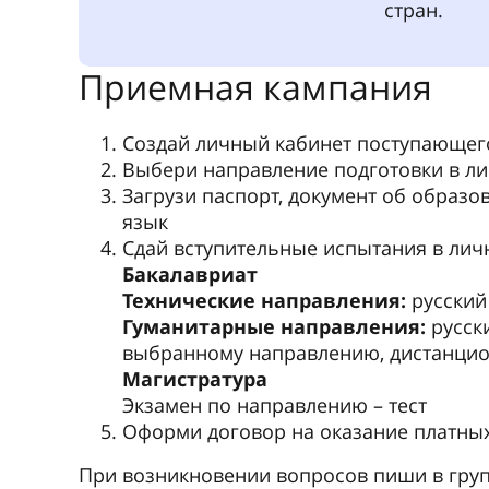
ГУАП» clck.ru/3SsbtA
Отдел по работе с иностранными обу
clck.ru/3SfgxQ
+7 812 312-25-77
orio@guap.ru
Ответственная за набор иностранных
Ксения Романовна Кукушкина
+7 911 002-95-89
Telegram
Ка
Обучение 
университ
было лучш