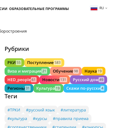
RU
ССИИ
ОБРАЗОВАТЕЛЬНЫЕ ПРОГРАММЫ
иборостроения
Рубрики
РКИ
Поступление
55
583
Виза и миграция
Обучение
Наука
21
98
19
HED_people
Новости
Русский дом
61
131
49
Регионы
Культура
Скажи по-русски
31
19
4
Теги
#ТРКИ
#русский язык
#литература
#культура
#курсы
#правила приема
#соотечественники
#стипендии
#конкурсы