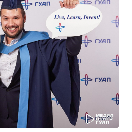
Следу
н Хэшан, Китай
нашего университета живут в дружной
. Преподаватели внимательны к нам. В
студенческая волонтерская организация
ой из задач которой является помощь
ым студентам в адаптации. Вы можете
любой вопрос: они помогут с переводом,
т. SCOM организует интересные
ия, позволяющие познакомиться с
русской культурой в целом. Есть
ые клубы для общения на разных языках,
жете не только вживую попрактиковаться
и разговорной речи, но также узнать
ое о культуре или менталитете других