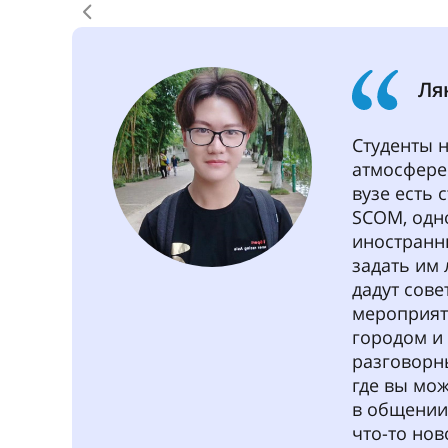
стран.
Приемная кампания
Создай личный кабинет поступающег
Выбери направление подготовки в л
Загрузи паспорт, документ об образ
язык
Сдай вступительные испытания в лич
Бакалавриат
Технические направления:
русский
Гуманитарные направления:
русск
выбранному направлению, дистанцио
Магистратура
Экзамен по направлению – тест
Оформи договор на оказание платных
При возникновении вопросов пиши в гру