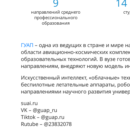
9
14
направлений среднего
ст
профессионального
образования
ГУАП
– одна из ведущих в стране и мире 
области авиационно-космических комплек
образовательных технологий. В вузе гот
направлениям, внедряют новую модель и
Искусственный интеллект, «облачные» тех
беспилотные летательные аппараты, роб
направлениями научного развития универ
suai.ru
VK – @guap_ru
Tiktok – @guap.ru
Rutube – @23832078