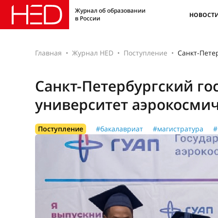
Журнал об образовании
НОВОСТ
в России
Главная
Журнал HED
Поступление
Санкт-Пете
Санкт-Петербургский го
университет аэрокосми
Поступление
#бакалавриат
#магистратура
#