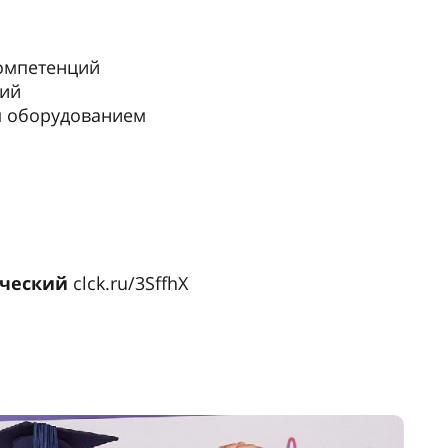
омпетенций
тий
 оборудованием
ический
clck.ru/3SffhX