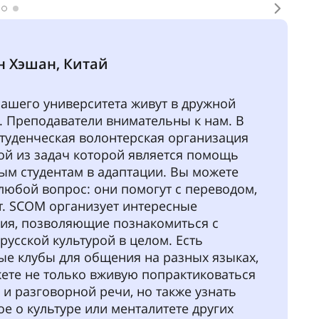
о на
priem.guap.ru
ичном кабинете
овании с нотариальным переводом на русский
ном кабинете дистанционно
 язык и математика, дистанционные тесты
ий язык и математика/иностранный язык по
нные тесты
 образовательных услуг
ппу Telegram «Иностранные абитуриенты