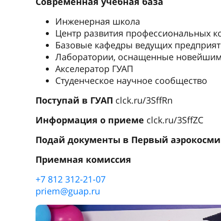
Современная учебная база
Инженерная школа
Центр развития профессиональных к
Базовые кафедры ведущих предприя
Лаборатории, оснащенные новейшим
Акселератор ГУАП
Студенческое научное сообщество
Поступай в ГУАП
clck.ru/3SffRn
Информация о приеме
clck.ru/3SffZC
Подай документы в Первый аэрокосм
Приемная комиссия
+7 812 312-21-07
priem@guap.ru