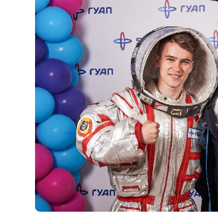
Предыдущее
Ля
Студенты 
атмосфере
вузе есть 
SCOM, одн
иностранн
задать им 
дадут сове
мероприят
городом и 
разговорн
где вы мо
в общении 
что-то нов