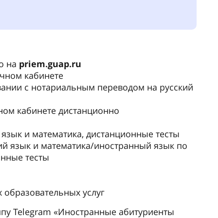
чающимися
 обучающихся
ба Ибрагим, Кот-д'Ивуар
в Санкт-Петербургском государственном
ете аэрокосмического приборостроения
им опытом в моей университетской