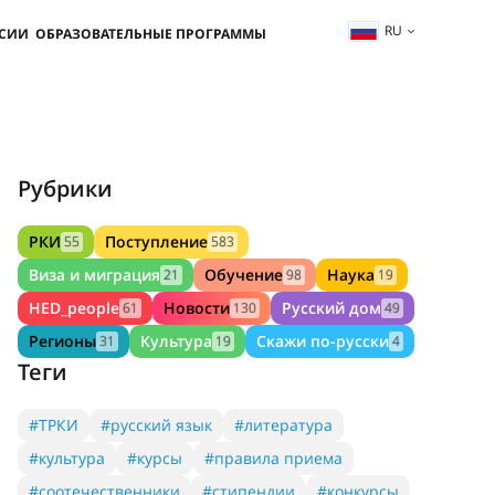
RU
ССИИ
ОБРАЗОВАТЕЛЬНЫЕ ПРОГРАММЫ
Рубрики
РКИ
Поступление
55
583
Виза и миграция
Обучение
Наука
21
98
19
HED_people
Новости
Русский дом
61
130
49
Регионы
Культура
Скажи по-русски
31
19
4
Теги
#ТРКИ
#русский язык
#литература
#культура
#курсы
#правила приема
#соотечественники
#стипендии
#конкурсы