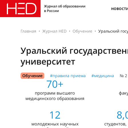
Журнал об образовании
НОВОСТ
в России
Главная
Журнал HED
Обучение
Уральский гос
Уральский государстве
университет
Обучение
#правила приема
#медицина
№ 2 
70+
программ высшего
фак
медицинского образования
12
8,
молодежных научных
студентов,