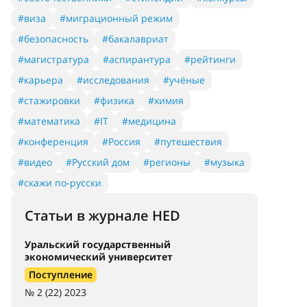
#виза
#миграционный режим
#безопасность
#бакалавриат
#магистратура
#аспирантура
#рейтинги
#карьера
#исследования
#учёные
#стажировки
#физика
#химия
#математика
#IT
#медицина
#конференция
#Россия
#путешествия
#видео
#Русский дом
#регионы
#музыка
#скажи по-русски
Статьи в журнале HED
Уральский государственный
экономический университет
Поступление
№ 2 (22) 2023