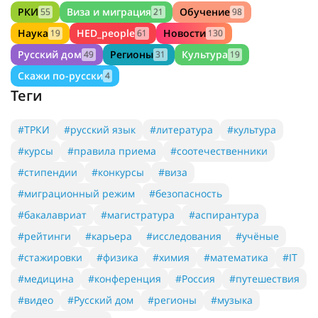
РКИ
Виза и миграция
Обучение
55
21
98
Наука
HED_people
Новости
19
61
130
Русский дом
Регионы
Культура
49
31
19
Скажи по-русски
4
Теги
#ТРКИ
#русский язык
#литература
#культура
#курсы
#правила приема
#соотечественники
#стипендии
#конкурсы
#виза
#миграционный режим
#безопасность
#бакалавриат
#магистратура
#аспирантура
#рейтинги
#карьера
#исследования
#учёные
#стажировки
#физика
#химия
#математика
#IT
#медицина
#конференция
#Россия
#путешествия
#видео
#Русский дом
#регионы
#музыка