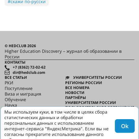
#скажи по-русски
© HEDCLUB 2026
Higher Education Discovery – журнал об образовании в
России
КОНТАКТЫ
+7 (8362) 72-02-62
dir@hedclub.com
ВСЕ СТАТЬИ
УНИВЕРСИТЕТЫ РОССИИ
РКИ
РЕГИОНЫ РОССИИ
ВСЕ НОМЕРА
Поступление
НОВОСТИ
Виза и миграция
ПАРТНЁРЫ
Обучение
УНИВЕРСИТЕТАМ РОССИИ
Наука
ПОЛЬЗОВАТЕЛЬСКОЕ СОГЛАШЕНИЕ
HED_people
Мы используем куки, в том числе в целях сбора
КОНФИДЕНЦИАЛЬНОСТЬ
Русский дом
статистических данных и обработки
О HED
Регионы
персональных данных с использованием
Ok
Культура
интернет-сервиса "ЯндексМетрика". Если вы не
Скажи по-русски
согласны прекратите использование данного