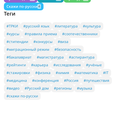
Скажи по-русски
4
Теги
#ТРКИ
#русский язык
#литература
#культура
#курсы
#правила приема
#соотечественники
#стипендии
#конкурсы
#виза
#миграционный режим
#безопасность
#бакалавриат
#магистратура
#аспирантура
#рейтинги
#карьера
#исследования
#учёные
#стажировки
#физика
#химия
#математика
#IT
#медицина
#конференция
#Россия
#путешествия
#видео
#Русский дом
#регионы
#музыка
#скажи по-русски