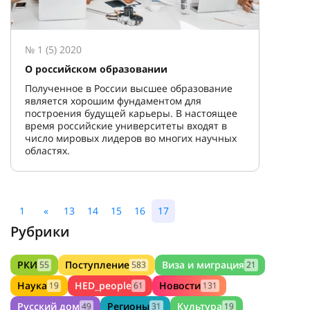
№ 1 (5) 2020
О российском образовании
Полученное в России высшее образование
является хорошим фундаментом для
построения будущей карьеры. В настоящее
время российские университеты входят в
число мировых лидеров во многих научных
областях.
1
«
13
14
15
16
17
Рубрики
РКИ
Поступление
Виза и миграция
55
583
21
Наука
HED_people
Новости
19
61
131
Русский дом
Регионы
Культура
49
31
19