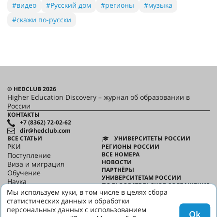
#видео
#Русский дом
#регионы
#музыка
#скажи по-русски
© HEDCLUB 2026
Higher Education Discovery – журнал об образовании в
России
КОНТАКТЫ
+7 (8362) 72-02-62
dir@hedclub.com
ВСЕ СТАТЬИ
УНИВЕРСИТЕТЫ РОССИИ
РКИ
РЕГИОНЫ РОССИИ
ВСЕ НОМЕРА
Поступление
НОВОСТИ
Виза и миграция
ПАРТНЁРЫ
Обучение
УНИВЕРСИТЕТАМ РОССИИ
Наука
ПОЛЬЗОВАТЕЛЬСКОЕ СОГЛАШЕНИЕ
HED_people
Мы используем куки, в том числе в целях сбора
КОНФИДЕНЦИАЛЬНОСТЬ
Русский дом
статистических данных и обработки
О HED
Регионы
персональных данных с использованием
Ok
Культура