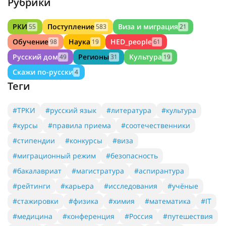
Рубрики
РКИ
Поступление
Виза и миграция
55
583
21
Обучение
Наука
HED_people
98
19
61
Русский дом
Регионы
Культура
49
31
19
Скажи по-русски
4
Теги
#ТРКИ
#русский язык
#литература
#культура
#курсы
#правила приема
#соотечественники
#стипендии
#конкурсы
#виза
#миграционный режим
#безопасность
#бакалавриат
#магистратура
#аспирантура
#рейтинги
#карьера
#исследования
#учёные
#стажировки
#физика
#химия
#математика
#IT
#медицина
#конференция
#Россия
#путешествия