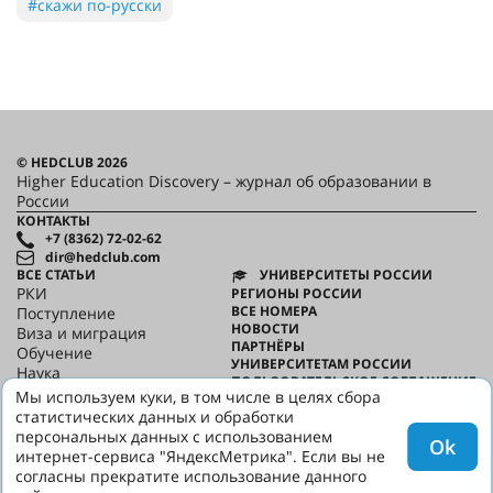
#скажи по-русски
© HEDCLUB 2026
Higher Education Discovery – журнал об образовании в
России
КОНТАКТЫ
+7 (8362) 72-02-62
dir@hedclub.com
ВСЕ СТАТЬИ
УНИВЕРСИТЕТЫ РОССИИ
РКИ
РЕГИОНЫ РОССИИ
ВСЕ НОМЕРА
Поступление
НОВОСТИ
Виза и миграция
ПАРТНЁРЫ
Обучение
УНИВЕРСИТЕТАМ РОССИИ
Наука
ПОЛЬЗОВАТЕЛЬСКОЕ СОГЛАШЕНИЕ
HED_people
Мы используем куки, в том числе в целях сбора
КОНФИДЕНЦИАЛЬНОСТЬ
Русский дом
статистических данных и обработки
О HED
Регионы
персональных данных с использованием
Ok
Культура
интернет-сервиса "ЯндексМетрика". Если вы не
Скажи по-русски
согласны прекратите использование данного