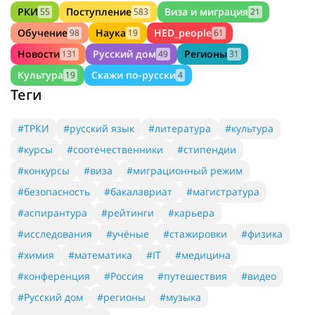
РКИ
Поступление
Виза и миграция
55
583
21
Обучение
Наука
HED_people
98
19
61
Новости
Русский дом
Регионы
131
49
31
Культура
Скажи по-русски
19
4
Теги
#ТРКИ
#русский язык
#литература
#культура
#курсы
#соотечественники
#стипендии
#конкурсы
#виза
#миграционный режим
#безопасность
#бакалавриат
#магистратура
#аспирантура
#рейтинги
#карьера
#исследования
#учёные
#стажировки
#физика
#химия
#математика
#IT
#медицина
#конференция
#Россия
#путешествия
#видео
#Русский дом
#регионы
#музыка