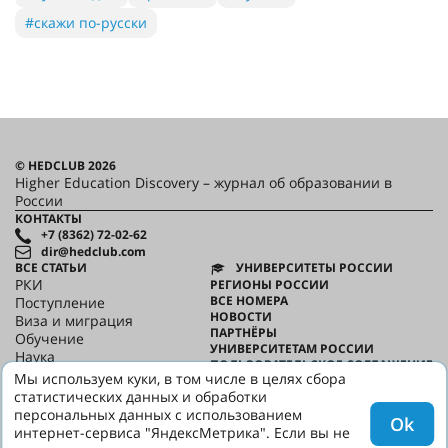
#скажи по-русски
© HEDCLUB 2026
Higher Education Discovery – журнал об образовании в
России
КОНТАКТЫ
+7 (8362) 72-02-62
dir@hedclub.com
ВСЕ СТАТЬИ
УНИВЕРСИТЕТЫ РОССИИ
РКИ
РЕГИОНЫ РОССИИ
ВСЕ НОМЕРА
Поступление
НОВОСТИ
Виза и миграция
ПАРТНЁРЫ
Обучение
УНИВЕРСИТЕТАМ РОССИИ
Наука
ПОЛЬЗОВАТЕЛЬСКОЕ СОГЛАШЕНИЕ
HED_people
Мы используем куки, в том числе в целях сбора
КОНФИДЕНЦИАЛЬНОСТЬ
Русский дом
статистических данных и обработки
О HED
Регионы
персональных данных с использованием
Ok
Культура
интернет-сервиса "ЯндексМетрика". Если вы не
Скажи по-русски