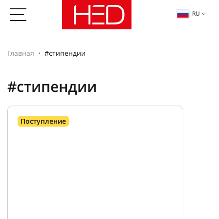
RU
Главная
#стипендии
#стипендии
Поступление