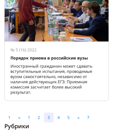
№ 5 (16) 2022
Порядок приема в российские вузы
Иностранный гражданин может сдавать
вступительные испытания, проводимые
вузом самостоятельно, независимо от
наличия действующих ЕГЭ. Приемная
комиссия засчитает более высокий
результат.
1
«
1
2
3
4
5
»
7
Рубрики