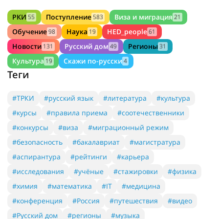
РКИ
Поступление
Виза и миграция
55
583
21
Обучение
Наука
HED_people
98
19
61
Новости
Русский дом
Регионы
131
49
31
Культура
Скажи по-русски
19
4
Теги
#ТРКИ
#русский язык
#литература
#культура
#курсы
#правила приема
#соотечественники
#конкурсы
#виза
#миграционный режим
#безопасность
#бакалавриат
#магистратура
#аспирантура
#рейтинги
#карьера
#исследования
#учёные
#стажировки
#физика
#химия
#математика
#IT
#медицина
#конференция
#Россия
#путешествия
#видео
#Русский дом
#регионы
#музыка