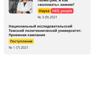
геометрия, и как
«взломать» химию?
Наука
HED_people
№ 3 (9) 2021
Национальный исследовательский
Томский политехнический университет.
Приемная кампания
Поступление
№ 1 (7) 2021