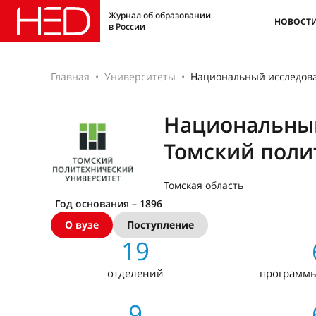
Журнал об образовании
НОВОСТ
в России
Главная
Университеты
Национальный исследова
Национальный
Томский поли
Томская область
Год основания – 1896
О вузе
Поступление
19
отделений
программы
9