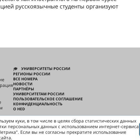
ацией русскоязычные студенты организуют
УНИВЕРСИТЕТЫ РОССИИ
РЕГИОНЫ РОССИИ
ВСЕ НОМЕРА
ие
НОВОСТИ
грация
ПАРТНЁРЫ
УНИВЕРСИТЕТАМ РОССИИ
ПОЛЬЗОВАТЕЛЬСКОЕ СОГЛАШЕНИЕ
e
КОНФИДЕНЦИАЛЬНОСТЬ
ом
О HED
ьзуем куки, в том числе в целях сбора статистических данных
русски
тки персональных данных с использованием интернет-сервиса
етрика". Если вы не согласны прекратите использование
сайта.