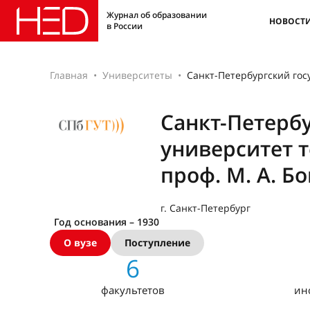
Журнал об образовании
НОВОСТ
в России
Главная
Университеты
Санкт-Петербургский гос
Санкт-Петерб
университет 
проф. М. А. Б
г. Санкт-Петербург
Год основания – 1930
О вузе
Поступление
6
факультетов
ин