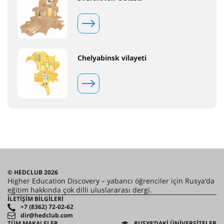
Chelyabinsk vilayeti
© HEDCLUB 2026
Higher Education Discovery – yabancı öğrenciler için Rusya'da
eğitim hakkında çok dilli uluslararası dergi.
İLETIŞIM BILGILERI
+7 (8362) 72-02-62
dir@hedclub.com
TÜM MAKALELER
RUSYA’DAKI ÜNIVERSITELER