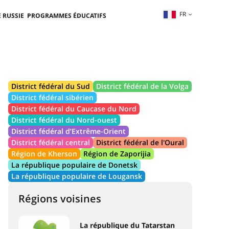
FR
 RUSSIE
PROGRAMMES ÉDUCATIFS
District fédéral du Sud
District fédéral de la Volga
District fédéral sibérien
District fédéral du Caucase du Nord
District fédéral du Nord-ouest
District fédéral d’Extrême-Orient
District fédéral central
District fédéral de l'Oural
Région de Kherson
Région de Zaporijia
La république populaire de Donetsk
La république populaire de Lougansk
Régions voisines
La république du Tatarstan