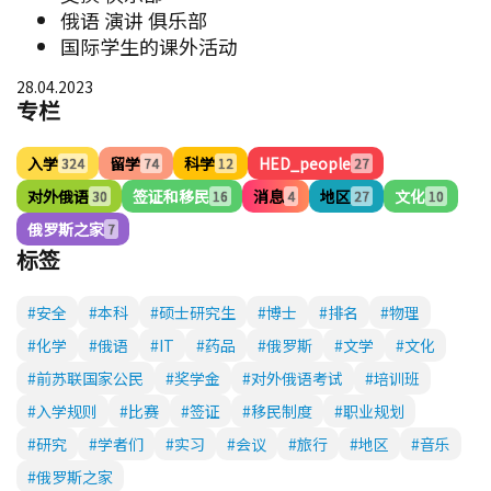
俄语 演讲 俱乐部
国际学生的课外活动
28.04.2023
专栏
入学
留学
科学
HED_people
324
74
12
27
对外俄语
签证和移民
消息
地区
文化
30
16
4
27
10
俄罗斯之家
7
标签
#安全
#本科
#硕士研究生
#博士
#排名
#物理
#化学
#俄语
#IT
#药品
#俄罗斯
#文学
#文化
#前苏联国家公民
#奖学金
#对外俄语考试
#培训班
#入学规则
#比赛
#签证
#移民制度
#职业规划
#研究
#学者们
#实习
#会议
#旅行
#地区
#音乐
#俄罗斯之家