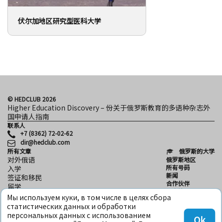
伏尔加地区研究型医科大学
© HEDCLUB 2026
Higher Education Discovery – 份关于俄罗斯教育的多语种杂志外
国申请人指南
联系人
+7 (8362) 72-02-62
dir@hedclub.com
所有文章
俄罗斯的大学
对外俄语
俄罗斯地区
所有号码
入学
新闻
签证和移民
合作伙伴
留学
用户协议
科学
Мы используем куки, в том числе в целях сбора
保密性
HED_people
статистических данных и обработки
HED
俄罗斯之家
персональных данных с использованием
Ok
地区