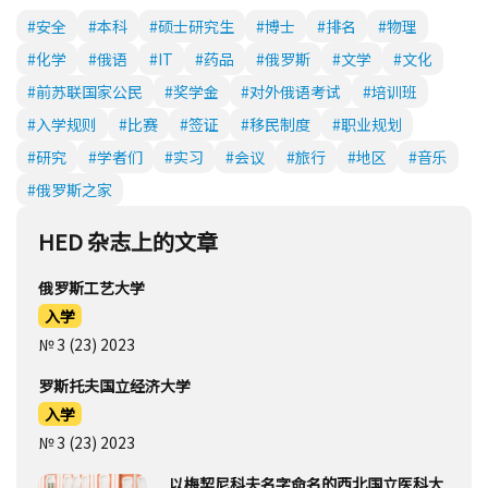
#安全
#本科
#硕士研究生
#博士
#排名
#物理
#化学
#俄语
#IT
#药品
#俄罗斯
#文学
#文化
#前苏联国家公民
#奖学金
#对外俄语考试
#培训班
#入学规则
#比赛
#签证
#移民制度
#职业规划
#研究
#学者们
#实习
#会议
#旅行
#地区
#音乐
#俄罗斯之家
HED 杂志上的文章
俄罗斯工艺大学
入学
№ 3 (23) 2023
罗斯托夫国立经济大学
入学
№ 3 (23) 2023
以梅契尼科夫名字命名的西北国立医科大