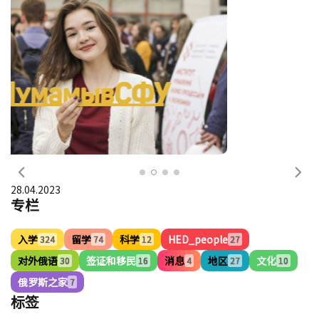
前一个
下
28.04.2023
专栏
入学
留学
科学
HED_people
324
74
12
27
对外俄语
签证和移民
消息
地区
文化
30
16
4
27
10
俄罗斯之家
7
标签