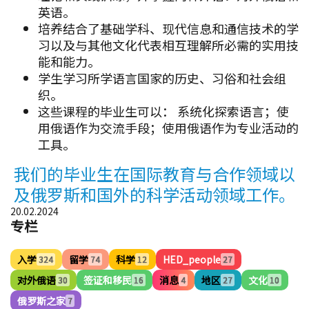
我们的毕业生在国际教育与合作领域以
及俄罗斯和国外的科学活动领域工作。
20.02.2024
专栏
入学
留学
科学
HED_people
324
74
12
27
对外俄语
签证和移民
消息
地区
文化
30
16
4
27
10
俄罗斯之家
7
标签
#安全
#本科
#硕士研究生
#博士
#排名
#物理
#化学
#俄语
#IT
#药品
#俄罗斯
#文学
#文化
#前苏联国家公民
#奖学金
#对外俄语考试
#培训班
#入学规则
#比赛
#签证
#移民制度
#职业规划
#研究
#学者们
#实习
#会议
#旅行
#地区
#音乐
#俄罗斯之家