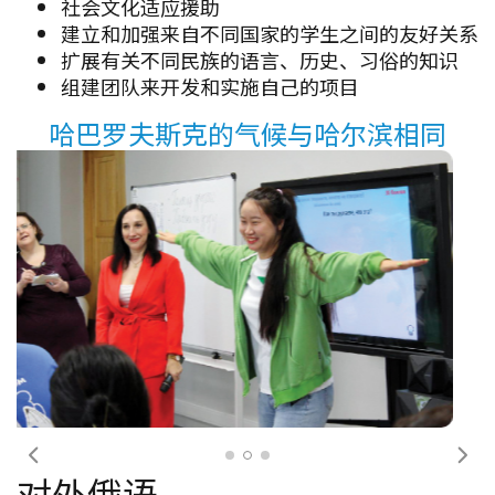
社会文化适应援助
建立和加强来自不同国家的学生之间的友好关系
扩展有关不同民族的语言、历史、习俗的知识
组建团队来开发和实施自己的项目
哈巴罗夫斯克的气候与哈尔滨相同
前一个
下
对外俄语
俄语是伟大而强大的...... “这让学习变得非常困
难！” – 外国人补充道。如何从第一节课开始说俄
语？如何提高俄语的沟通能力并达到流利程度？
PNU 教育计划将帮助您实现这一点。
太平洋国立大学语言学与跨文化交流学院
拥有多年对外俄语教学经验（自1991年起）。俄罗斯
联邦高等学校
为外国人开展了许多专业
。