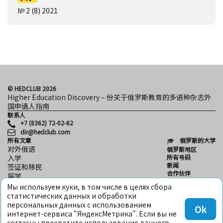
№ 2 (8) 2021
© HEDCLUB 2026
Higher Education Discovery – 份关于俄罗斯教育的多语种杂志外
国申请人指南
联系人
+7 (8362) 72-02-62
dir@hedclub.com
所有文章
俄罗斯的大学
对外俄语
俄罗斯地区
所有号码
入学
新闻
签证和移民
合作伙伴
留学
用户协议
科学
Мы используем куки, в том числе в целях сбора
保密性
HED_people
статистических данных и обработки
HED
俄罗斯之家
персональных данных с использованием
Ok
地区
интернет-сервиса "ЯндексМетрика". Если вы не
文化
согласны прекратите использование данного