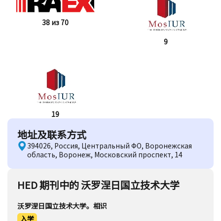
38 из 70
9
19
地址及联系方式
394026, Россия, Центральный ФО, Воронежская
область, Воронеж, Московский проспект, 14
HED 期刊中的 沃罗涅日国立技术大学
沃罗涅日国立技术大学。相识
入学