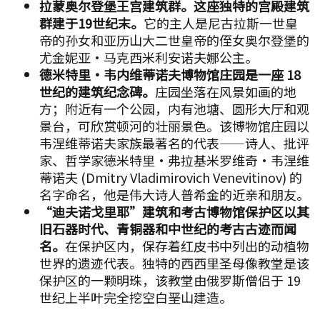
拉蒙奥尔登堡王宫建筑群。这座独特的宫殿建筑
群建于19世纪末。
它的主人是尼古拉斯一世皇
帝的孙女和亚历山大二世皇帝的侄女奥尔登堡的
尤金妮亚·马克西米利安诺夫娜公主。
德米特里·韦内维蒂诺夫博物馆庄园是一座 18
世纪的建筑纪念碑。
庄园坐落在风景如画的地
方；附近有一个公园，内有池塘、圆形大厅和观
景台，可欣赏顿河的壮丽景色。该博物馆庄园以
韦涅维蒂诺夫家族最著名的代表——诗人、批评
家、哲学家德米特里·弗拉基米罗维奇·韦涅维
蒂诺夫 (Dmitry Vladimirovich Venevitinov) 的
名字命名，他是伟大诗人普希金的近亲和朋友。
“迪夫诺戈里耶”建筑和考古博物馆保护区以其
旧石器时代、青铜器和中世纪的考古古迹而闻
名。
在保护区内，保存着红皮书中列出的动植物
世界的遗迹代表。独特的西西里圣母像教堂是该
保护区的一颗明珠，该教堂由俄罗斯僧侣于 19
世纪上半叶完全挖空白垩山建造。