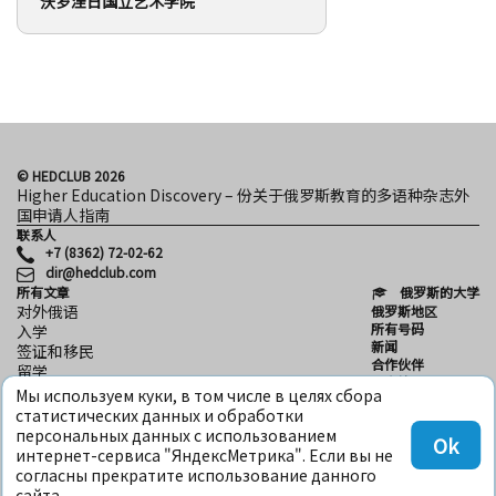
沃罗涅日国立艺术学院
© HEDCLUB 2026
Higher Education Discovery – 份关于俄罗斯教育的多语种杂志外
国申请人指南
联系人
+7 (8362) 72-02-62
dir@hedclub.com
所有文章
俄罗斯的大学
对外俄语
俄罗斯地区
所有号码
入学
新闻
签证和移民
合作伙伴
留学
用户协议
科学
Мы используем куки, в том числе в целях сбора
保密性
HED_people
статистических данных и обработки
HED
俄罗斯之家
персональных данных с использованием
Ok
地区
интернет-сервиса "ЯндексМетрика". Если вы не
文化
согласны прекратите использование данного
сайта.