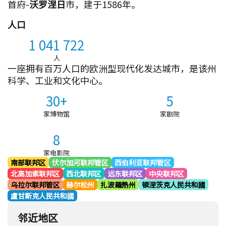
首府-
沃罗涅日
市，建于1586年。
人口
1 041 722
人
一座拥有百万人口的欧洲型现代化发达城市，是该州
科学、工业和文化中心。
30+
5
家博物馆
家剧院
8
家电影院
南部联邦区
伏尔加河联邦管区
西伯利亚联邦管区
北高加索联邦区
西北联邦区
远东联邦区
中央联邦区
乌拉尔联邦管区
赫尔松州
扎波羅熱州
頓涅茨克人民共和國
盧甘斯克人民共和國
邻近地区