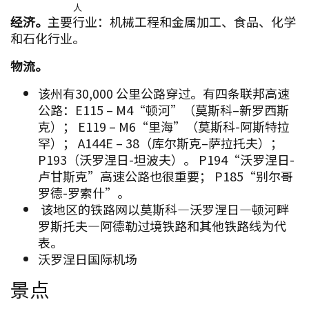
人
经济。
主要行业：机械工程和金属加工、食品、化学
和石化行业。
物流。
该州有30,000 公里公路穿过。有四条联邦高速
公路：E115 – M4“顿河”（莫斯科–新罗西斯
克）； E119 – M6“里海”（莫斯科-阿斯特拉
罕）； A144E – 38（库尔斯克–萨拉托夫）；
P193（沃罗涅日-坦波夫）。 P194“沃罗涅日-
卢甘斯克”高速公路也很重要； P185“别尔哥
罗德-罗索什”。
该地区的铁路网以莫斯科—沃罗涅日—顿河畔
罗斯托夫—阿德勒过境铁路和其他铁路线为代
表。
沃罗涅日国际机场
景点