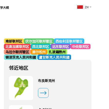
ZH
学大纲
南部联邦区
伏尔加河联邦管区
西伯利亚联邦管区
北高加索联邦区
西北联邦区
远东联邦区
中央联邦区
乌拉尔联邦管区
赫尔松州
扎波羅熱州
頓涅茨克人民共和國
盧甘斯克人民共和國
邻近地区
布良斯克州