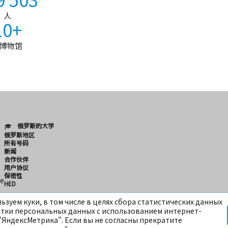
人
10+
博物馆
俄罗斯的大学
俄罗斯地区
所有号码
新闻
合作伙伴
用户协议
保密性
e
HED
ьзуем куки, в том числе в целях сбора статистических данных
тки персональных данных с использованием интернет-
"ЯндексМетрика". Если вы не согласны прекратите