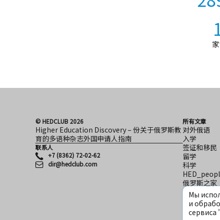
家
© HEDCLUB 2026
所有文章
Higher Education Discovery – 份关于俄罗斯教
对外俄语
育的多语种杂志外国申请人指南
入学
签证和移民
联系人
+7 (8362) 72-02-62
留学
dir@hedclub.com
科学
HED_peopl
俄罗斯之家
地区
Мы испол
文化
и обрабо
сервиса 