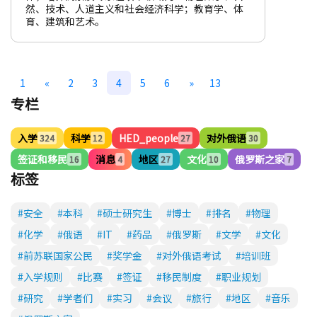
然、技术、人道主义和社会经济科学；教育学、体
育、建筑和艺术。
1
«
2
3
4
5
6
»
13
专栏
入学
科学
HED_people
对外俄语
324
12
27
30
签证和移民
消息
地区
文化
俄罗斯之家
16
4
27
10
7
标签
#安全
#本科
#硕士研究生
#博士
#排名
#物理
#化学
#俄语
#IT
#药品
#俄罗斯
#文学
#文化
#前苏联国家公民
#奖学金
#对外俄语考试
#培训班
#入学规则
#比赛
#签证
#移民制度
#职业规划
#研究
#学者们
#实习
#会议
#旅行
#地区
#音乐