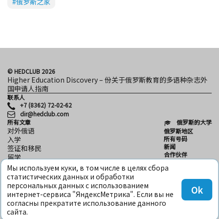
#俄罗斯之家
© HEDCLUB 2026
Higher Education Discovery – 份关于俄罗斯教育的多语种杂志外
国申请人指南
联系人
+7 (8362) 72-02-62
dir@hedclub.com
所有文章
俄罗斯的大学
对外俄语
俄罗斯地区
所有号码
入学
新闻
签证和移民
合作伙伴
留学
用户协议
科学
Мы используем куки, в том числе в целях сбора
保密性
HED_people
статистических данных и обработки
HED
俄罗斯之家
персональных данных с использованием
Ok
地区
интернет-сервиса "ЯндексМетрика". Если вы не
文化
согласны прекратите использование данного
сайта.