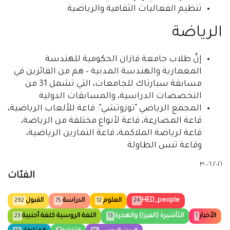
تنظيم الفعاليات الثقافية والرياضية
الرياضة
إنَّ طلاب جامعة قازان الحكومية للهندسة
المعمارية والهندسة المدنية – هم من الفائزين في
مسابقة سبارتاك للجامعات، التي تشمل 31 من
التخصصات الدراسية، والمسابقات الدولية
المجمع الرياضي "توزوتشي": قاعة للألعاب الرياضية،
قاعة المصارعة، قاعة لأنواع مختلفة من الرياضة،
قاعة لرياضة الملاكمة، قاعة التمارين الرياضية،
وقاعة تنس الطاولة
٣٠.٠٦.٢٠٢١
الفئات
HED_people
العلوم
الدراسة
القبول
292
75
12
24
الأخبار
التأشيرة (الفيزا) والهجرة
اللغة الروسية كلغة أجنبية
23
13
1