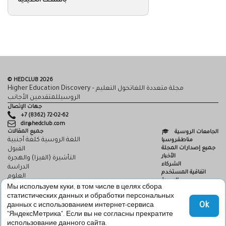
بالسكك الحديدية
© HEDCLUB 2026
Higher Education Discovery – مجلة متعددة اللغاتحول التعليم
الروسيللمتقدمين الأجانب
جهات الإتصال
+7 (8362) 72-02-62
dir@hedclub.com
جميع المقالات
الجامعات الروسية
اللغة الروسية كلغة أجنبية
مناطقروسيا
جميع إصدارات المجلة
القبول
الأخبار
التأشيرة (الفيزا) والهجرة
الشركاء
الدراسة
اتفاقية المستخدم
العلوم
السرية
HED_people
Мы используем куки, в том числе в целях сбора
HED
البيت الروسي
статистических данных и обработки персональных
المناطق
Ok
данных с использованием интернет-сервиса
الثقافة
"ЯндексМетрика". Если вы не согласны прекратите
использование данного сайта.