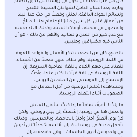
كان من غير المعتاد أن تكون في روسيا التي تكون بيضاء
وباردة بعد المناخ الدافئ لشواطئ المحيط الهندي
ونسائم الهواء الدافئة. لكنني وقعتُ في حبِّ هذا البلد
من أعماق قلبي. كل شيءٍ مثيرٌ للإهتمام هنا: المناخُ
والفصول في مختلف أوقات السنة، وكذلك البلد نفسه
مع عددٍ كبير من المدن والتقاليد والأهم من ذلك – هو أن
الناس فيه مضيافين وطيبين.
بالطبع، كان من الصعب تذكر الأفعال والقواعد اللغوية
في اللغة الروسية، وهو نظام نحوي معقدٌ من الأسماء،
لتعتاد على فهم الكلام باللغة العامية السريعة. إنَّ
اللغة الروسية هي لغة قرأت الكثير عنها، وأحبُّ
الإستماع إلى الموسيقى من الملحنين الروس،
ومشاهدة الأفلام الروسية من أجل التعامل مع
الصعوبات أثناء التعلم الروسية.
ما زلتُ لا أعرفُ تماماً ما إذا كنتُ سأبقى للعيش
والعمل هنا في روسيا. إشتقتُ إلى بيتي ووطني. ولكن
كلَّ يوم، أتعلقُ أكثرَ وأكثرَ بالجامعة، وبالمدرسين، وكذلك
بأجمل مدينة في روسيا – قازان. أنا سعيدٌ جداً لأنني أدرسُ
في واحدةٍ من أعرق الجامعات – وهي جامعة قازان