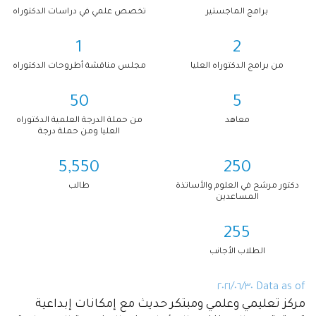
برامج الماجستير
تخصص علمي في دراسات الدكتوراه
1
2
من برامج الدكتوراه العليا
مجلس مناقشة أطروحات الدكتوراه
50
5
معاهد
من حملة الدرجة العلمية الدكتوراه
العليا ومن حملة درجة
5,550
250
دكتور مرشح في العلوم والأساتذة
طالب
المساعدين
255
الطلاب الأجانب
Data as of ٣٠‏/٠٦‏/٢٠٢١
مركز تعليمي وعلمي ومبتكر حديث مع إمكانات إبداعية