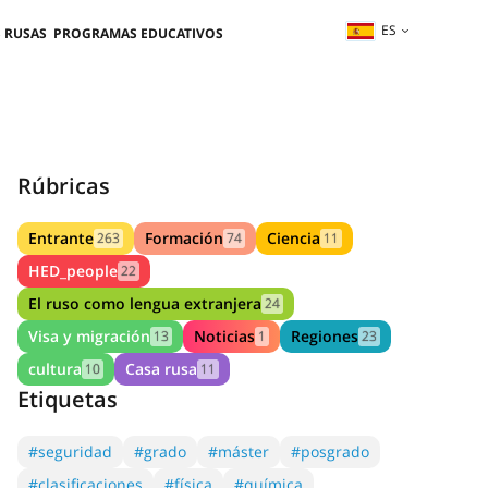
ES
 RUSAS
PROGRAMAS EDUCATIVOS
Rúbricas
Entrante
Formación
Ciencia
263
74
11
HED_people
22
El ruso como lengua extranjera
24
Visa y migración
Noticias
Regiones
13
1
23
cultura
Casa rusa
10
11
Etiquetas
#seguridad
#grado
#máster
#posgrado
#clasificaciones
#física
#química