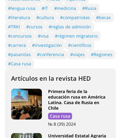
#lengua rusa
#IT
#medicina
#Rusia
#literatura
#cultura
#compatriotas
#becas
#TRKI
#cursos
#reglas de admisión
#concursos
#visa
#régimen migratorio
#carrera
#investigación
#científicos
#pasantías
#conferencia
#viajes
#Regiones
#Casa rusa
Artículos en la revista HED
Primera feria de la
educación rusa en América
Latina. Casa de Rusia en
Chile
Casa rusa
№ 8 (39) 2024
Universidad Estatal Agraria