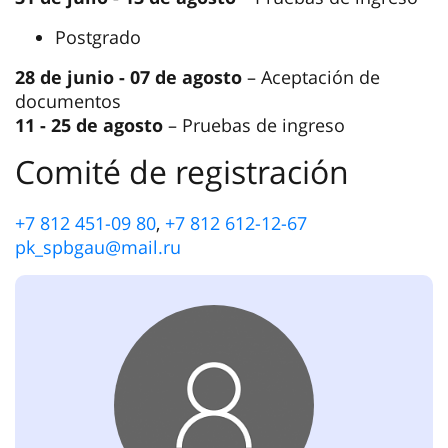
18 de junio - 10 de julio
– para quienes realizan
exámenes internos
24 de julio
– para solicitantes sin exámenes
Pruebas de ingreso –
11 al 24 de julio
Maestría
28 de junio - 30 de julio
– Aceptación de
documentos
31 de julio - 13 de agosto
– Pruebas de ingreso
Postgrado
28 de junio - 07 de agosto
– Aceptación de
documentos
11 - 25 de agosto
– Pruebas de ingreso
Comité de registración