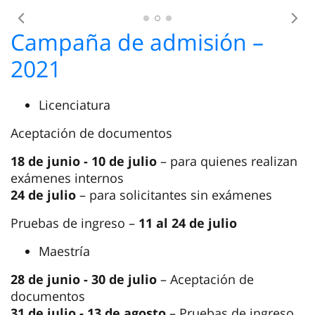
Nuevo edificio educativo y de laboratorio
Anterior
Sig
Campaña de admisión –
2021
Licenciatura
Aceptación de documentos