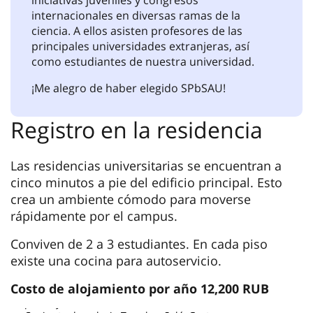
alto nivel: docents, profesores, doctores en
ciencias. Las lecciones prácticas permiten
consolidar material teórico, lo que sin duda
mejora la calidad de la educación.
Se presta especial atención a la adaptación de
los estudiantes extranjeros en la capital
norteña. Se realizan concursos en diversas
áreas de interés, se celebran fiestas nacionales
de diferentes pueblos junto con un centro de
iniciativas juveniles y congresos
internacionales en diversas ramas de la
ciencia. A ellos asisten profesores de las
principales universidades extranjeras, así
como estudiantes de nuestra universidad.
¡Me alegro de haber elegido SPbSAU!
Registro en la residencia