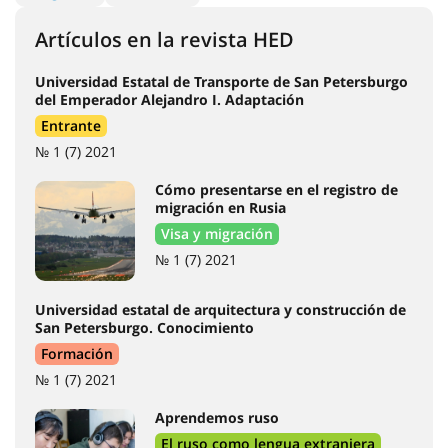
Consideración de documentos de
candidatos
Análisis de documentos sobre educación
previa
+7 812 476-54-13
inter.edu@spbgau.ru
spbgau.ru/about/international
18.04.2021
Rúbricas
Entrante
Formación
Ciencia
263
74
11
HED_people
El ruso como lengua extranjera
22
24
Visa y migración
Noticias
Regiones
13
1
23
cultura
Casa rusa
10
11
Etiquetas