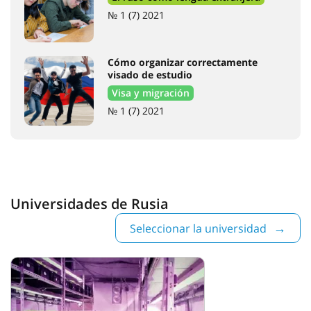
#seguridad
#grado
#máster
#posgrado
#clasificaciones
#física
#química
#lengua rusa
#IT
#medicina
#Rusia
#literatura
#cultura
#compatriotas
#becas
#TRKI
#cursos
#reglas de admisión
#concursos
#visa
#régimen migratorio
#carrera
#investigación
#científicos
#pasantías
#conferencia
#viajes
#Regiones
#Casa rusa
Artículos en la revista HED
Universidad Estatal de Transporte de San Petersburgo
del Emperador Alejandro I. Adaptación
Entrante
№ 1 (7) 2021
Cómo presentarse en el registro de
migración en Rusia