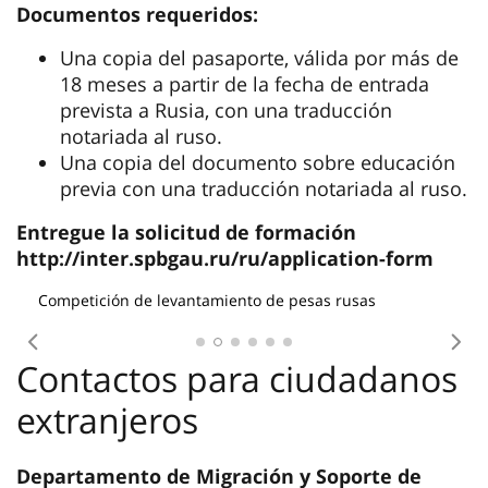
matemáticas, física, química)
Perfil económico (ruso, matemáticas,
estudios sociales, historia)
Ruso para extranjeros
Duración de la formación:
• 1,5 años, 1 año (para ciudadanos extranjeros
que no hablan ruso)
• 6 meses, 3 meses (para ciudadanos extranjeros
que hablen ruso en el nivel A2)
Costo de la formación:
1,5 años – 180.000 RUB
1 año – 145.000 RUB
6 meses – 85.000 RUB
3 meses – 55.000 RUB