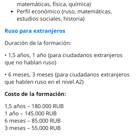
Comité de registración
+7 40158 375-28
,
+7 40158 352-95
kf.spbgau@mail.ru
kf.spbgau.ru
Región de Kaliningrado., Polessk, calle
Sovetskaya, 10
Departamento preparatorio
para ciudadanos
extranjeros
Preparación para ingresar a la universidad
Perfil biomédico (ruso, biología, química,
física)
Perfil de ciencias naturales (ruso,