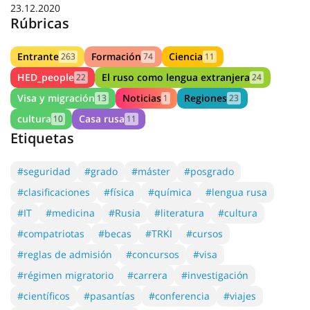
23.12.2020
Rúbricas
Entrante
Formación
Ciencia
263
74
11
HED_people
El ruso como lengua extranjera
22
24
Visa y migración
Noticias
Regiones
13
1
23
cultura
Casa rusa
10
11
Etiquetas
#seguridad
#grado
#máster
#posgrado
#clasificaciones
#física
#química
#lengua rusa
#IT
#medicina
#Rusia
#literatura
#cultura
#compatriotas
#becas
#TRKI
#cursos
#reglas de admisión
#concursos
#visa
#régimen migratorio
#carrera
#investigación
#científicos
#pasantías
#conferencia
#viajes