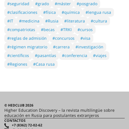
#seguridad
#grado
#máster
#posgrado
#clasificaciones
#física
#química
#lengua rusa
#IT
#medicina
#Rusia
#literatura
#cultura
#compatriotas
#becas
#TRKI
#cursos
#reglas de admisión
#concursos
#visa
#régimen migratorio
#carrera
#investigación
#científicos
#pasantías
#conferencia
#viajes
#Regiones
#Casa rusa
© HEDCLUB 2026
Higher Education Discovery – la revista multilingüe sobre
educación en Rusia para postulantes extranjeros
CONTACTOS
+7 (8362) 72-02-62