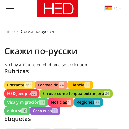
ES
Inicio
Скажи по-русски
Скажи по-русски
No hay artículos en el idioma seleccionado
Rúbricas
Entrante
Formación
Ciencia
263
74
11
HED_people
El ruso como lengua extranjera
22
24
Visa y migración
Noticias
Regiones
13
1
23
cultura
Casa rusa
10
11
Etiquetas