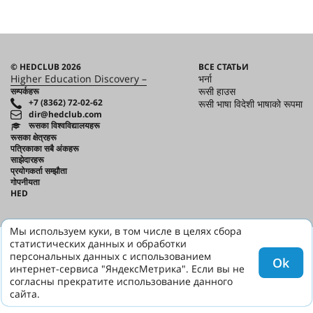
© HEDCLUB 2026
ВСЕ СТАТЬИ
Higher Education Discovery –
भर्ना
रूसी हाउस
सम्पर्कहरू
+7 (8362) 72-02-62
रूसी भाषा विदेशी भाषाको रूपमा
dir@hedclub.com
रूसका विश्वविद्यालयहरू
रूसका क्षेत्रहरू
पत्रिकाका सबै अंकहरू
साझेदारहरू
प्रयोगकर्ता सम्झौता
गोपनीयता
HED
Мы используем куки, в том числе в целях сбора
статистических данных и обработки
персональных данных с использованием
Ok
интернет-сервиса "ЯндексМетрика". Если вы не
согласны прекратите использование данного
сайта.