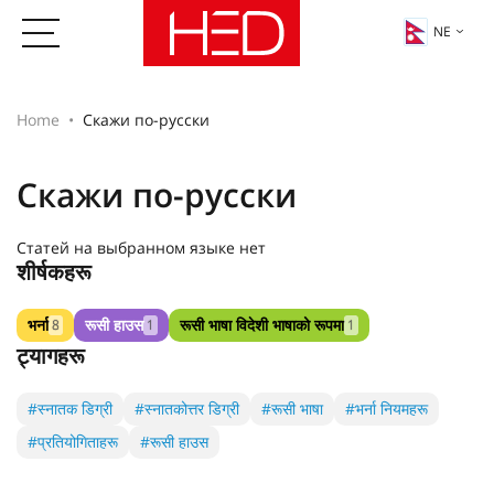
NE
Home
Скажи по-русски
Скажи по-русски
Статей на выбранном языке нет
शीर्षकहरू
भर्ना
रूसी हाउस
रूसी भाषा विदेशी भाषाको रूपमा
8
1
1
ट्यागहरू
#स्नातक डिग्री
#स्नातकोत्तर डिग्री
#रूसी भाषा
#भर्ना नियमहरू
#प्रतियोगिताहरू
#रूसी हाउस