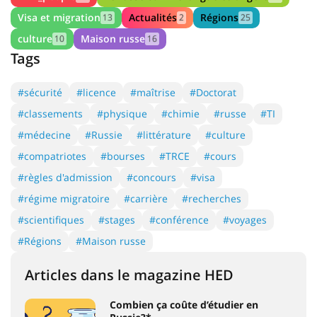
Visa et migration
Actualités
Régions
13
2
25
culture
Maison russe
10
16
Tags
#sécurité
#licence
#maîtrise
#Doctorat
#classements
#physique
#chimie
#russe
#TI
#médecine
#Russie
#littérature
#culture
#compatriotes
#bourses
#TRCE
#cours
#règles d'admission
#concours
#visa
#régime migratoire
#carrière
#recherches
#scientifiques
#stages
#conférence
#voyages
#Régions
#Maison russe
Articles dans le magazine HED
Combien ça coûte d’étudier en