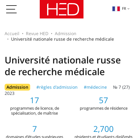
FR
Accueil
Revue HED
Admission
Université nationale russe de recherche médicale
Université nationale russe
de recherche médicale
Admission
#règles d'admission
#médecine
№ 7 (27)
2023
17
57
programmes de licence, de
programmes de résidence
spécialisation, de maîtrise
7
2,700
domaines d'études supérieures
résidents et étudiants diplômés