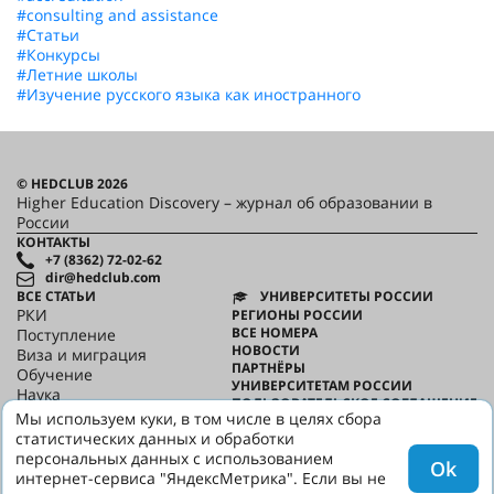
#consulting and assistance
#Статьи
#Конкурсы
#Летние школы
#Изучение русского языка как иностранного
© HEDCLUB 2026
Higher Education Discovery – журнал об образовании в
России
КОНТАКТЫ
+7 (8362) 72-02-62
dir@hedclub.com
ВСЕ СТАТЬИ
УНИВЕРСИТЕТЫ РОССИИ
РКИ
РЕГИОНЫ РОССИИ
ВСЕ НОМЕРА
Поступление
НОВОСТИ
Виза и миграция
ПАРТНЁРЫ
Обучение
УНИВЕРСИТЕТАМ РОССИИ
Наука
ПОЛЬЗОВАТЕЛЬСКОЕ СОГЛАШЕНИЕ
HED_people
Мы используем куки, в том числе в целях сбора
КОНФИДЕНЦИАЛЬНОСТЬ
Русский дом
статистических данных и обработки
О HED
Регионы
персональных данных с использованием
Ok
Культура
интернет-сервиса "ЯндексМетрика". Если вы не
Скажи по-русски