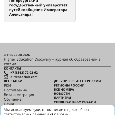
Петербургский
государственный университет
путей сообщения Императора
Александра I
© HEDCLUB 2026
Higher Education Discovery – журнал об образовании в
России
КОНТАКТЫ
+7 (8362) 72-02-62
dir@hedclub.com
ВСЕ СТАТЬИ
УНИВЕРСИТЕТЫ РОССИИ
РКИ
РЕГИОНЫ РОССИИ
ВСЕ НОМЕРА
Поступление
НОВОСТИ
Виза и миграция
ПАРТНЁРЫ
Обучение
УНИВЕРСИТЕТАМ РОССИИ
Наука
ПОЛЬЗОВАТЕЛЬСКОЕ СОГЛАШЕНИЕ
HED_people
Мы используем куки, в том числе в целях сбора
КОНФИДЕНЦИАЛЬНОСТЬ
Русский дом
статистических данных и обработки
О HED