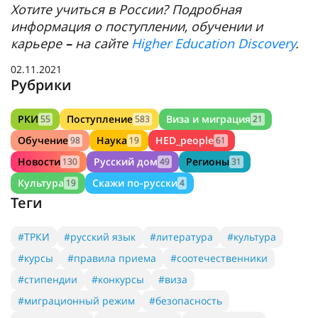
Хотите учиться в России? Подробная
информация о поступлении, обучении и
карьере
–
на сайте
Higher Education Discovery
.
02.11.2021
Рубрики
РКИ
Поступление
Виза и миграция
55
583
21
Обучение
Наука
HED_people
98
19
61
Новости
Русский дом
Регионы
130
49
31
Культура
Скажи по-русски
19
4
Теги
#ТРКИ
#русский язык
#литература
#культура
#курсы
#правила приема
#соотечественники
#стипендии
#конкурсы
#виза
#миграционный режим
#безопасность