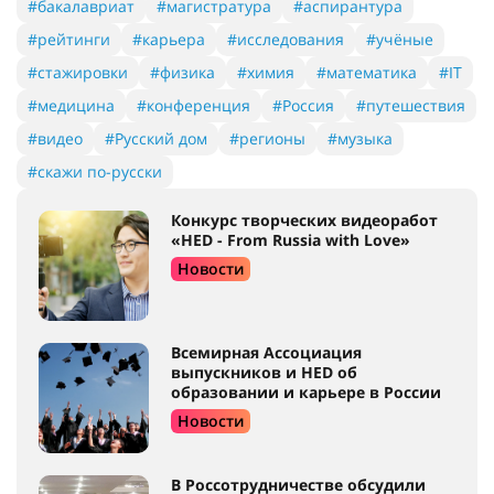
#бакалавриат
#магистратура
#аспирантура
#рейтинги
#карьера
#исследования
#учёные
#стажировки
#физика
#химия
#математика
#IT
#медицина
#конференция
#Россия
#путешествия
#видео
#Русский дом
#регионы
#музыка
#скажи по-русски
Конкурс творческих видеоработ
«HED - From Russia with Love»
Новости
Всемирная Ассоциация
выпускников и HED об
образовании и карьере в России
Новости
В Россотрудничестве обсудили