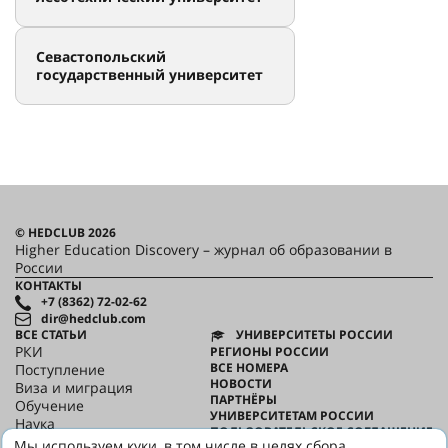
Севастопольский
государственный университет
© HEDCLUB 2026
Higher Education Discovery – журнал об образовании в
России
КОНТАКТЫ
+7 (8362) 72-02-62
dir@hedclub.com
ВСЕ СТАТЬИ
УНИВЕРСИТЕТЫ РОССИИ
РКИ
РЕГИОНЫ РОССИИ
ВСЕ НОМЕРА
Поступление
НОВОСТИ
Виза и миграция
ПАРТНЁРЫ
Обучение
УНИВЕРСИТЕТАМ РОССИИ
Наука
ПОЛЬЗОВАТЕЛЬСКОЕ СОГЛАШЕНИЕ
HED_people
Мы используем куки, в том числе в целях сбора
КОНФИДЕНЦИАЛЬНОСТЬ