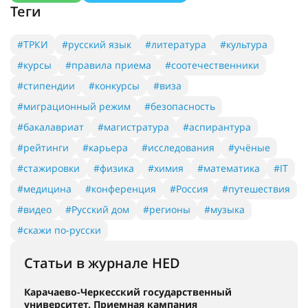
Теги
#ТРКИ
#русский язык
#литература
#культура
#курсы
#правила приема
#соотечественники
#стипендии
#конкурсы
#виза
#миграционный режим
#безопасность
#бакалавриат
#магистратура
#аспирантура
#рейтинги
#карьера
#исследования
#учёные
#стажировки
#физика
#химия
#математика
#IT
#медицина
#конференция
#Россия
#путешествия
#видео
#Русский дом
#регионы
#музыка
#скажи по-русски
Статьи в журнале HED
Карачаево-Черкесский государственный
университет. Приемная кампания