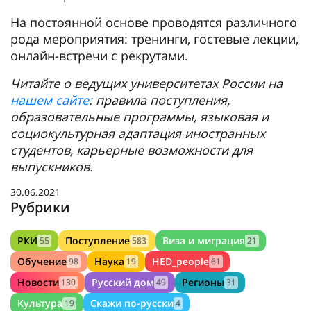
На постоянной основе проводятся различного
рода мероприятия: тренинги, гостевые лекции,
онлайн-встречи с рекрутами.
Читайте о ведущих университетах России на
нашем сайте
: правила поступления,
образовательные программы, языковая и
социокультурная адаптация иностранных
студентов, карьерные возможности для
выпускников.
30.06.2021
Рубрики
РКИ
Поступление
Виза и миграция
55
583
21
Обучение
Наука
HED_people
98
19
61
Новости
Русский дом
Регионы
130
49
31
Культура
Скажи по-русски
19
4