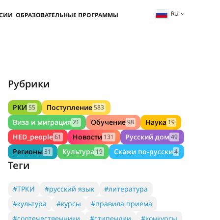
RU
ССИИ
ОБРАЗОВАТЕЛЬНЫЕ ПРОГРАММЫ
Рубрики
РКИ
Поступление
55
583
Виза и миграция
Обучение
Наука
21
98
19
HED_people
Новости
Русский дом
61
131
49
Регионы
Культура
Скажи по-русски
31
19
4
Теги
#ТРКИ
#русский язык
#литература
#культура
#курсы
#правила приема
#соотечественники
#стипендии
#конкурсы