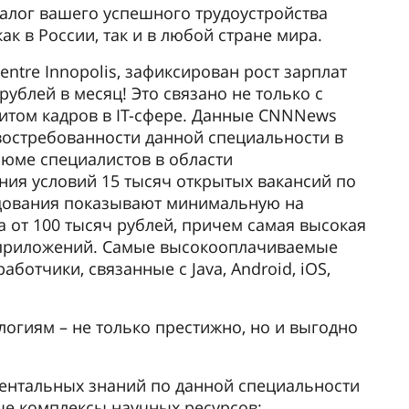
залог вашего успешного трудоустройства
к в России, так и в любой стране мира.
Centre Innopolis, зафиксирован рост зарплат
рублей в месяц! Это связано не только с
итом кадров в IT-сфере. Данные CNNNews
востребованности данной специальности в
зюме специалистов в области
ия условий 15 тысяч открытых вакансий по
едования показывают минимальную на
а от 100 тысяч рублей, причем самая высокая
в приложений. Самые высокооплачиваемые
аботчики, связанные с Java, Android, iOS,
логиям – не только престижно, но и выгодно
ментальных знаний по данной специальности
ые комплексы научных ресурсов: