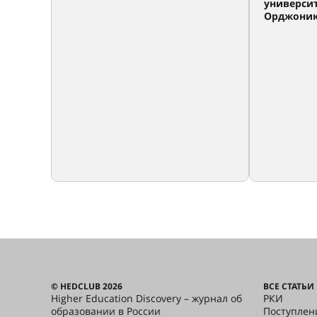
универси
Орджони
© HEDCLUB 2026
ВСЕ СТАТЬИ
Higher Education Discovery – журнал об
РКИ
образовании в России
Поступлен