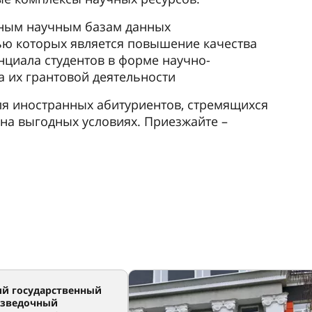
дным научным базам данных
ью которых является повышение качества
нциала студентов в форме научно-
а их грантовой деятельности
ля иностранных абитуриентов, стремящихся
на выгодных условиях. Приезжайте –
ий государственный
азведочный