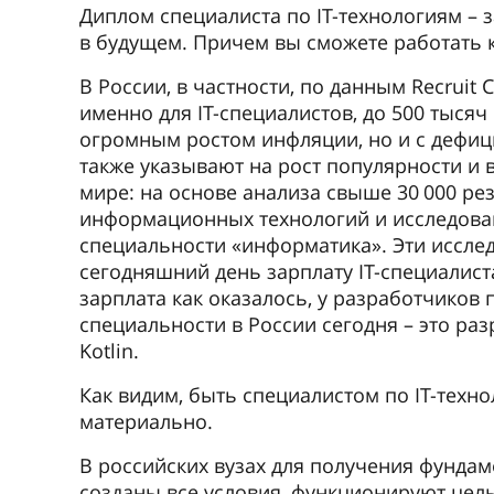
Диплом специалиста по IT-технологиям – 
в будущем. Причем вы сможете работать ка
В России, в частности, по данным Recruit 
именно для IT-специалистов, до 500 тысяч 
огромным ростом инфляции, но и с дефиц
также указывают на рост популярности и 
мире: на основе анализа свыше 30 000 ре
информационных технологий и исследован
специальности «информатика». Эти иссл
сегодняшний день зарплату IT-специалист
зарплата как оказалось, у разработчико
специальности в России сегодня – это разр
Kotlin.
Как видим, быть специалистом по IT-техно
материально.
В российских вузах для получения фунда
созданы все условия, функционируют цел