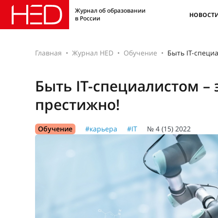
Журнал об образовании
НОВОСТ
в России
Главная
Журнал HED
Обучение
Быть IT-специа
Быть IT-специалистом – 
престижно!
Обучение
#карьера
#IT
№ 4 (15) 2022