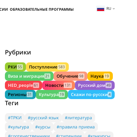
RU
ССИИ
ОБРАЗОВАТЕЛЬНЫЕ ПРОГРАММЫ
Рубрики
РКИ
Поступление
55
583
Виза и миграция
Обучение
Наука
21
98
19
HED_people
Новости
Русский дом
61
131
49
Регионы
Культура
Скажи по-русски
31
19
4
Теги
#ТРКИ
#русский язык
#литература
#культура
#курсы
#правила приема
#соотечественники
#стипендии
#конкурсы