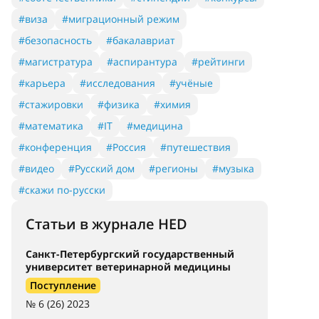
#виза
#миграционный режим
#безопасность
#бакалавриат
#магистратура
#аспирантура
#рейтинги
#карьера
#исследования
#учёные
#стажировки
#физика
#химия
#математика
#IT
#медицина
#конференция
#Россия
#путешествия
#видео
#Русский дом
#регионы
#музыка
#скажи по-русски
Статьи в журнале HED
Санкт-Петербургский государственный
университет ветеринарной медицины
Поступление
№ 6 (26) 2023