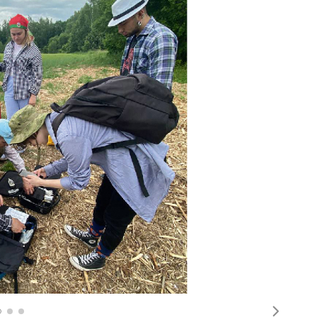
Следу
готовка будущих специалистов, прибывших в
новным образовательным программам.
ра)
логодично. Комплектование групп из 14
мирования группы профильной
итательной работы на подготовительном
ицированными преподавателями РКИ,
 В своей работе преподаватели используют