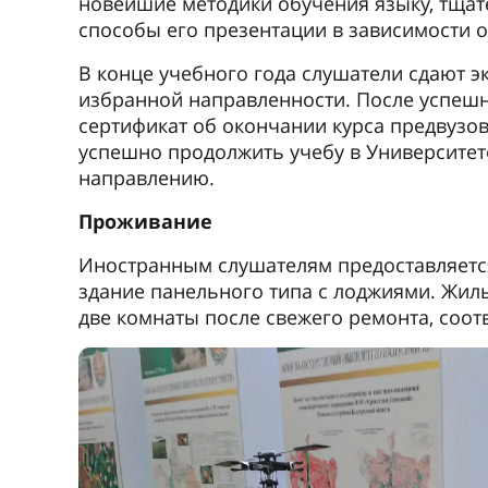
Аб
фа
Мне 18 лет
получить 
курсы русс
Я выбрал 
по землеус
богатой ис
центре Мо
светлое. 
доброжела
Наранцацралт Жанлавын (1957–2007). 
по землеустройству, чей бюст устано
Жанлавын Наранцацралт – видный монголь