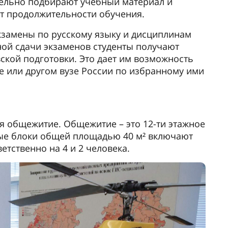
итуриент архитектурного
культета
, я приехал из Монголии, чтобы
образование в ГУЗ. Сейчас прохожу
кого языка. Хочу стать архитектором.
Государственный университет
тройству, потому что это университет с
торией и традициями, находится в
сквы. Общежитие тихое, удобное и
Отношение ко мне очень
тельное.
Выпускник Государственного университета
влен на Аллее Славы Университета
ский политик, 20-й премьер-министр