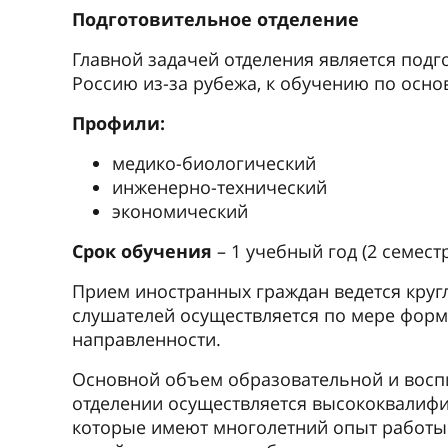
новейшие методики обучения языку, тща
способы его презентации в зависимости 
В конце учебного года слушатели сдают э
избранной направленности. После успешн
сертификат об окончании курса предвузов
успешно продолжить учебу в Университет
направлению.
Проживание
Иностранным слушателям предоставляется
здание панельного типа с лоджиями. Жи
две комнаты после свежего ремонта, соотв
Предыдущее
Хо