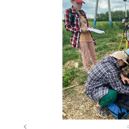
Предыдущее
Подготовительное отделение
Главной задачей отделения является под
Россию из-за рубежа, к обучению по ос
Профили:
медико-биологический
инженерно-технический
экономический
Срок обучения
– 1 учебный год (2 семест
Прием иностранных граждан ведется круг
слушателей осуществляется по мере фор
направленности.
Основной объем образовательной и восп
отделении осуществляется высококвалиф
которые имеют многолетний опыт работы.