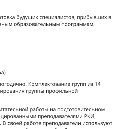
тельно подбирают учебный материал и
от продолжительности обучения.
кзамены по русскому языку и дисциплинам
ой сдачи экзаменов студенты получают
ской подготовки. Это дает им возможность
е или другом вузе России по избранному ими
 общежитие. Общежитие – это 12-ти этажное
лые блоки общей площадью 40 м² включают
етственно на 4 и 2 человека.
Следу
наев Алтантан, Монголия.