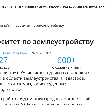
ЖУРНАЛ HED
И
УНИВЕРСИТЕТЫ РОССИИ
КАРТА УНИВЕРСИТЕТОВ РО
енный университет по землеустройству
ситет по землеустройству
#магистратура
№ 6 (26) 2023
27
600+
афедр
бюджетных мест
ройству (ГУЗ) является одним из старейших
ы в области землеустройства и кадастров,
я, архитектуры, юриспруденции,
одготовки.
 в работе ряда международных организаций,
езистов (FIG), Международное общество