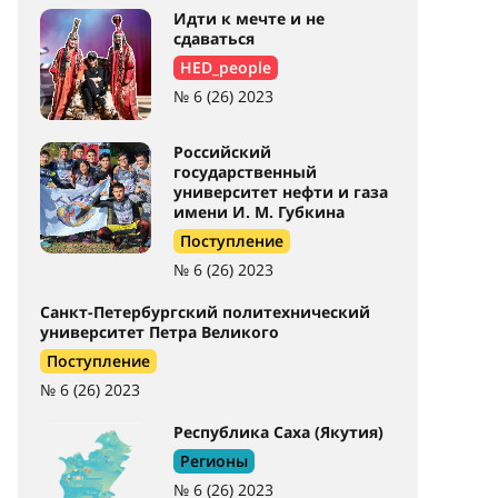
Идти к мечте и не
сдаваться
HED_people
№ 6 (26) 2023
Российский
государственный
университет нефти и газа
имени И. М. Губкина
Поступление
№ 6 (26) 2023
Санкт-Петербургский политехнический
университет Петра Великого
Поступление
№ 6 (26) 2023
Республика Саха (Якутия)
Регионы
№ 6 (26) 2023