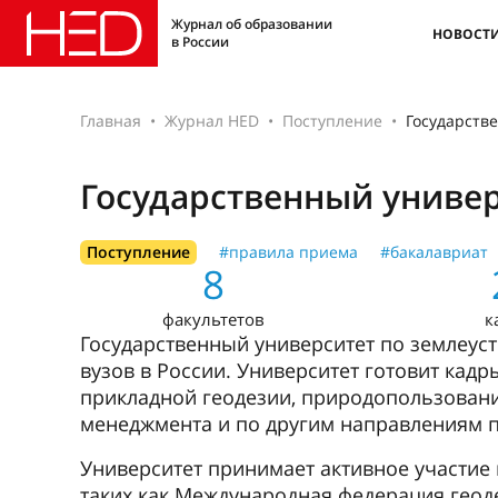
Журнал об образовании
НОВОСТ
в России
Главная
Журнал HED
Поступление
Государств
Государственный универ
Поступление
#правила приема
#бакалавриат
8
факультетов
к
Государственный университет по землеуст
вузов в России. Университет готовит кадр
прикладной геодезии, природопользовани
менеджмента и по другим направлениям п
Университет принимает активное участие
таких как Международная федерация геод