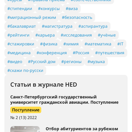
#стипендии
#конкурсы
#виза
#миграционный режим
#безопасность
#бакалавриат
#магистратура
#аспирантура
#рейтинги
#карьера
#исследования
#учёные
#стажировки
#физика
#химия
#математика
#IT
#медицина
#конференция
#Россия
#путешествия
#видео
#Русский дом
#регионы
#музыка
#скажи по-русски
Статьи в журнале HED
Санкт-Петербургский государственный
университет гражданской авиации. Поступление
Поступление
№ 2 (13) 2022
Отбор абитуриентов за рубежом