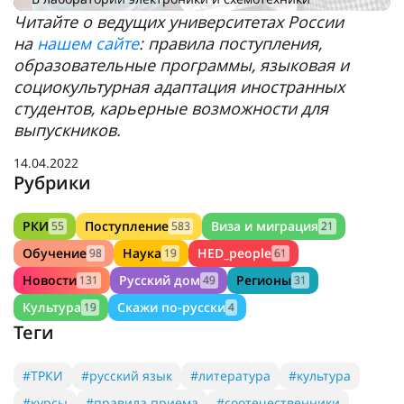
Читайте о ведущих университетах России
на
нашем сайте
: правила поступления,
образовательные программы, языковая и
социокультурная адаптация иностранных
студентов, карьерные возможности для
выпускников.
14.04.2022
Рубрики
РКИ
Поступление
Виза и миграция
55
583
21
Обучение
Наука
HED_people
98
19
61
Новости
Русский дом
Регионы
131
49
31
Культура
Скажи по-русски
19
4
Теги
#ТРКИ
#русский язык
#литература
#культура
#курсы
#правила приема
#соотечественники