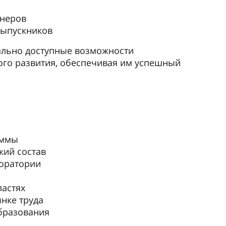
тнеров
выпускников
ально доступные возможности
ого развития, обеспечивая им успешный
аммы
ий состав
оратории
ластях
нке труда
бразования