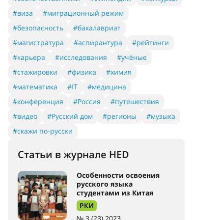
#виза
#миграционный режим
#безопасность
#бакалавриат
#магистратура
#аспирантура
#рейтинги
#карьера
#исследования
#учёные
#стажировки
#физика
#химия
#математика
#IT
#медицина
#конференция
#Россия
#путешествия
#видео
#Русский дом
#регионы
#музыка
#скажи по-русски
Статьи в журнале HED
Особенности освоения
русского языка
студентами из Китая
РКИ
№ 3 (23) 2023