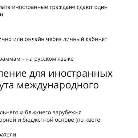
иата иностранные граждане сдают один
н.
ично или онлайн через личный кабинет
раммам – на русском языке
ление для иностранных
тута международного
альнего и ближнего зарубежья
орной и бюджетной основе (по квоте
атели