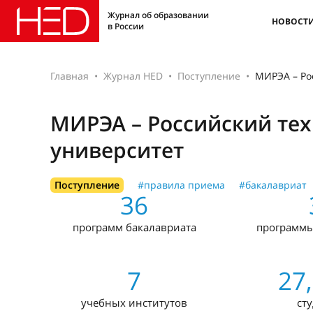
Журнал об образовании
НОВОСТ
в России
Главная
Журнал HED
Поступление
МИРЭА – Ро
МИРЭА – Российский те
университет
Поступление
#правила приема
#бакалавриат
36
программ бакалавриата
программы
7
27
учебных институтов
ст