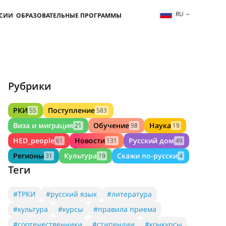
RU
ССИИ
ОБРАЗОВАТЕЛЬНЫЕ ПРОГРАММЫ
Рубрики
РКИ
Поступление
55
583
Виза и миграция
Обучение
Наука
21
98
19
HED_people
Новости
Русский дом
61
131
49
Регионы
Культура
Скажи по-русски
31
19
4
Теги
#ТРКИ
#русский язык
#литература
#культура
#курсы
#правила приема
#соотечественники
#стипендии
#конкурсы