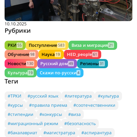
10.10.2025
Рубрики
РКИ
Поступление
Виза и миграция
55
583
21
Обучение
Наука
HED_people
98
19
61
Новости
Русский дом
Регионы
130
49
31
Культура
Скажи по-русски
19
4
Теги
#ТРКИ
#русский язык
#литература
#культура
#курсы
#правила приема
#соотечественники
#стипендии
#конкурсы
#виза
#миграционный режим
#безопасность
#бакалавриат
#магистратура
#аспирантура