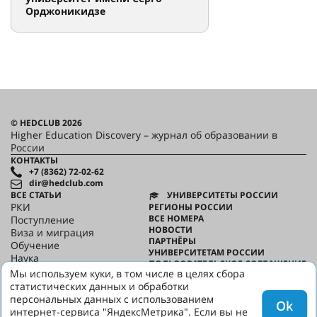
Орджоникидзе
© HEDCLUB 2026
Higher Education Discovery – журнал об образовании в
России
КОНТАКТЫ
+7 (8362) 72-02-62
dir@hedclub.com
ВСЕ СТАТЬИ
УНИВЕРСИТЕТЫ РОССИИ
РКИ
РЕГИОНЫ РОССИИ
ВСЕ НОМЕРА
Поступление
НОВОСТИ
Виза и миграция
ПАРТНЁРЫ
Обучение
УНИВЕРСИТЕТАМ РОССИИ
Наука
ПОЛЬЗОВАТЕЛЬСКОЕ СОГЛАШЕНИЕ
HED_people
Мы используем куки, в том числе в целях сбора
КОНФИДЕНЦИАЛЬНОСТЬ
Русский дом
статистических данных и обработки
О HED
Регионы
персональных данных с использованием
Ok
Культура
интернет-сервиса "ЯндексМетрика". Если вы не