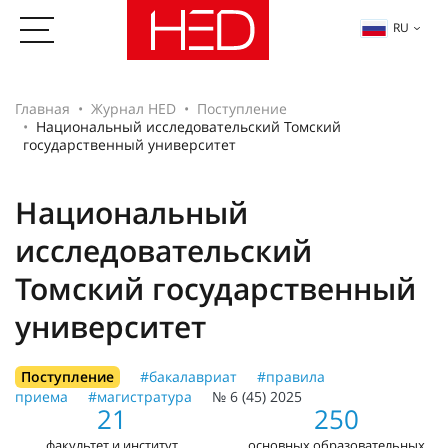
RU
Главная
Журнал HED
Поступление
Национальный исследовательский Томский
государственный университет
Национальный
исследовательский
Томский государственный
университет
Поступление
#бакалавриат
#правила
приема
#магистратура
№ 6 (45) 2025
21
250
факультет и институт
основных образовательных